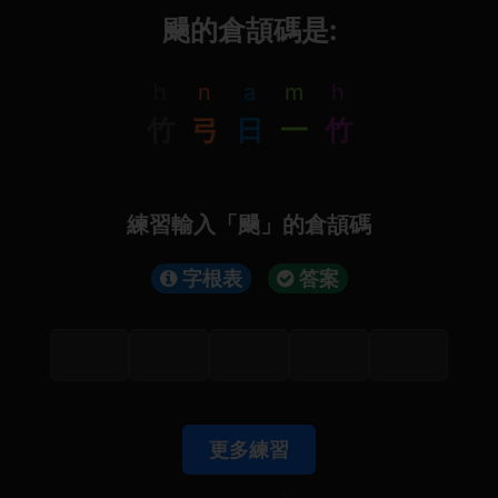
颺的倉頡碼是:
h
n
a
m
h
竹
弓
日
一
竹
練習輸入「颺」的倉頡碼
字根表
答案
更多練習