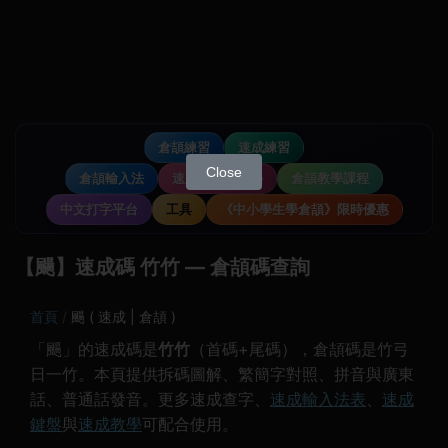
倉頡練習
速成練習
Close
倉頡輸入法
速成輸入法教學
倉頡教學課程
中文打字平台
工具
《中小學生學倉頡》限時優惠
【颺】速成碼 竹竹 — 倉頡碼查詢
首頁
颺 ( 速成 | 倉頡 )
「颺」的速成碼是
竹竹
（首碼+尾碼），倉頡碼是竹弓
日一竹。本頁提供拆碼圖解、繁簡字對照、拼音與廣東
話、普通話發音。更多速成查字、
速成輸入法表
、
速成
鍵盤
與
速成教學
可配合使用。