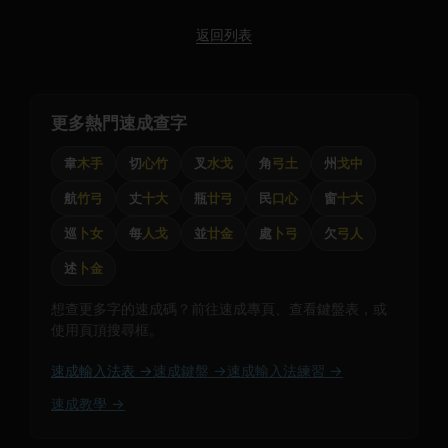
返回列表
更多熱門速成查字
韋
木手
切
心竹
叉
水戈
角
弓土
州
戈中
航
竹弓
丈
十大
瓶
廿弓
民
口心
窗
十大
巡
卜女
每
人戈
並
廿金
處
卜弓
欠
弓人
述
卜金
想查更多字的速成碼？前往速成專頁、查看鍵盤表，或
使用頁頂搜尋框。
速成輸入法表 →
速成鍵盤 →
速成輸入法練習 →
速成教學 →