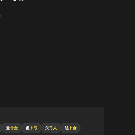
廿
並
廿金
處
卜弓
欠
弓人
述
卜金