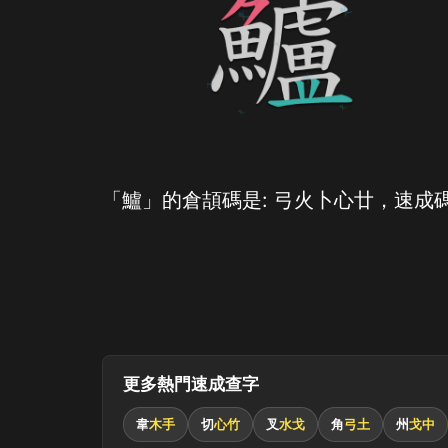
「鱸」的倉頡碼是: 弓火卜心廿，速成碼
更多熱門速成查字
韋
木手
切
心竹
叉
水戈
角
弓土
州
戈中