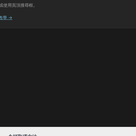
或使用頁頂搜尋框。
教學 →