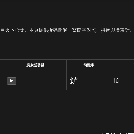
是弓火卜心廿。本頁提供拆碼圖解、繁簡字對照、拼音與廣東話
廣東話發聲
簡體字
鲈
lú
▶