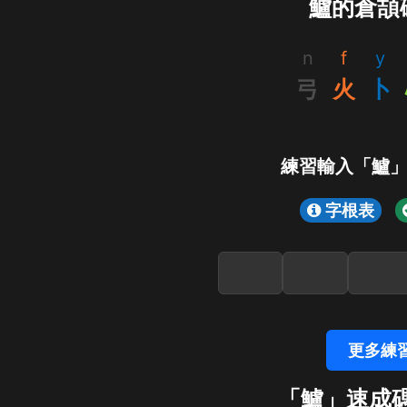
鱸的倉頡
n
f
y
弓
火
卜
練習輸入「鱸
字根表
更多練
「鱸」速成