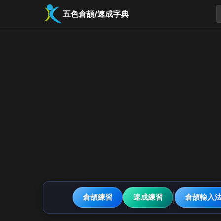
五色倉頡/速成字典
倉頡練習
速成練習
倉頡輸入