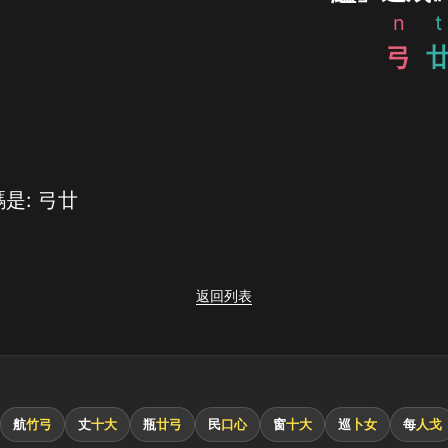
n
t
弓
是: 弓廿
返回列表
航
竹弓
丈
十大
瓶
廿弓
民
口心
窗
十大
巡
卜女
每
人戈