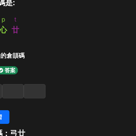
碼是:
p
t
心
廿
」的倉頡碼
答案
習
碼：弓廿