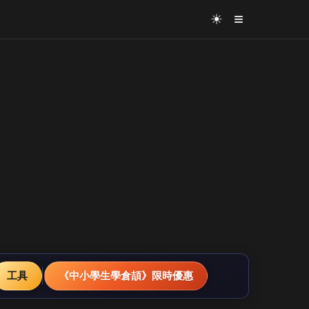
≡
☀
工具
《中小學生學倉頡》限時優惠