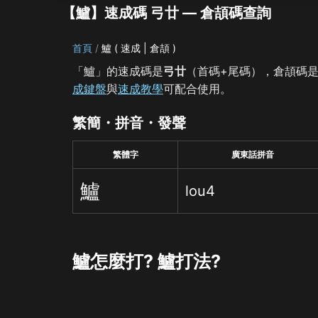
【鱸】速成碼 弓廿 — 倉頡碼查詢
首頁
鱸 ( 速成 | 倉頡 )
「鱸」的速成碼是
弓廿
（首碼+尾碼），倉頡碼
成鍵盤
與
速成教學
可配合使用。
繁簡・拼音・發聲
繁體字
廣東話拼音
鱸
lou4
鱸怎麼打? 鱸打法?