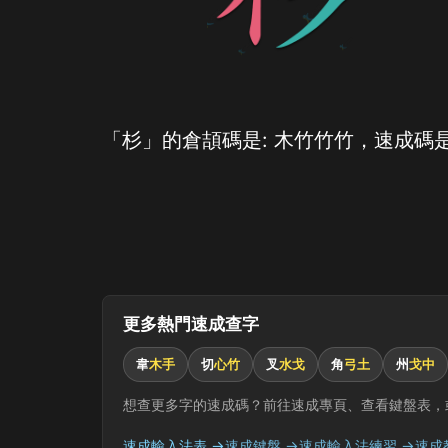
「杉」的倉頡碼是: 木竹竹竹，速成碼是
更多熱門速成查字
韋
木手
切
心竹
叉
水戈
角
弓土
州
戈中
想查更多字的速成碼？前往速成專頁、查看鍵盤表，
速成輸入法表 →
速成鍵盤 →
速成輸入法練習 →
速成