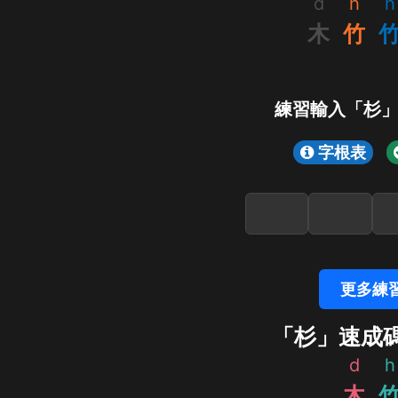
d
h
h
木
竹
練習輸入「杉
字根表
更多練
「杉」速成
d
h
木