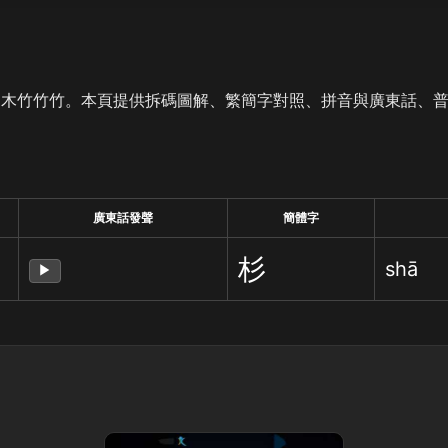
是木竹竹竹。本頁提供拆碼圖解、繁簡字對照、拼音與廣東話、
廣東話發聲
簡體字
杉
shā
▶