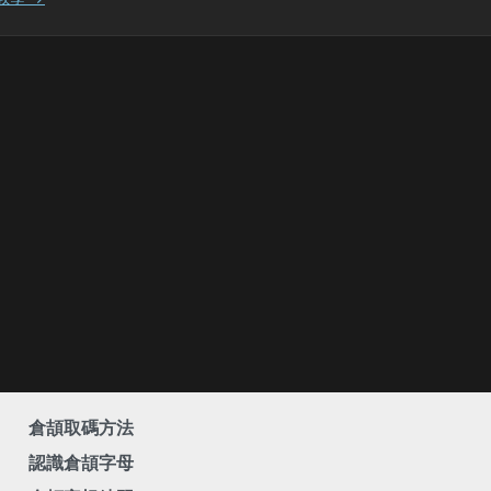
倉頡取碼方法
認識倉頡字母