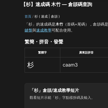
【杉】速成碼 木竹 — 倉頡碼查詢
首頁
杉 ( 速成 | 倉頡 )
「杉」的速成碼是
木竹
（首碼+尾碼），倉頡碼
鍵盤
與
速成教學
可配合使用。
繁簡・拼音・發聲
繁體字
廣東話拼音
杉
caam3
「杉」倉頡/速成教學短片
觀看短片示範「杉」字點樣拆碼及輸入。