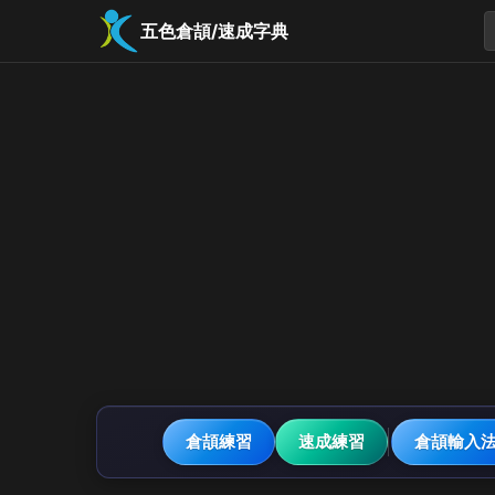
五色倉頡/速成字典
倉頡練習
速成練習
倉頡輸入