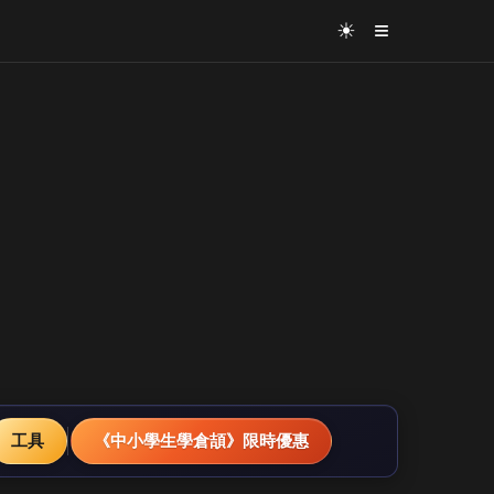
≡
☀
工具
《中小學生學倉頡》限時優惠