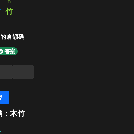
h
竹
竹
」的倉頡碼
答案
習
碼：木竹
竹