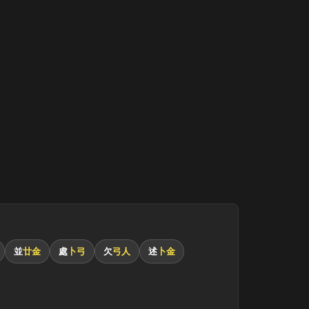
並
廿金
處
卜弓
欠
弓人
述
卜金