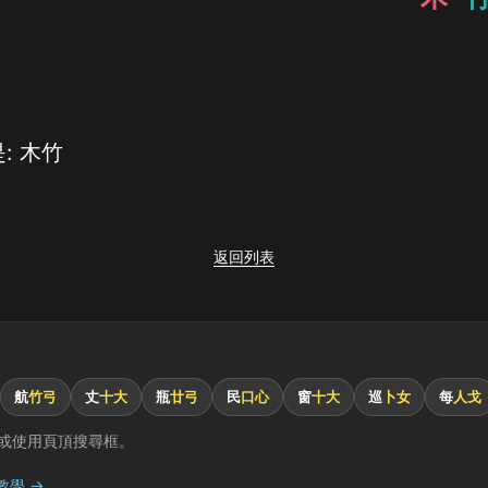
: 木竹
返回列表
航
竹弓
丈
十大
瓶
廿弓
民
口心
窗
十大
巡
卜女
每
人戈
或使用頁頂搜尋框。
教學 →