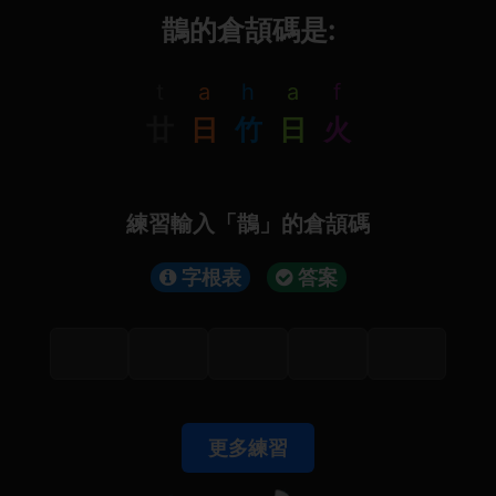
鵲的倉頡碼是:
t
a
h
a
f
廿
日
竹
日
火
練習輸入「鵲」的倉頡碼
字根表
答案
更多練習