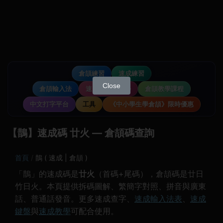
倉頡練習
速成練習
Close
倉頡輸入法
速成輸入法教學
倉頡教學課程
中文打字平台
工具
《中小學生學倉頡》限時優惠
【鵲】速成碼 廿火 — 倉頡碼查詢
首頁
鵲 ( 速成 | 倉頡 )
「鵲」的速成碼是
廿火
（首碼+尾碼），倉頡碼是廿日
竹日火。本頁提供拆碼圖解、繁簡字對照、拼音與廣東
話、普通話發音。更多速成查字、
速成輸入法表
、
速成
鍵盤
與
速成教學
可配合使用。