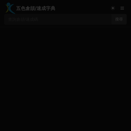
≡
☀
五色倉頡/速成字典
搜尋