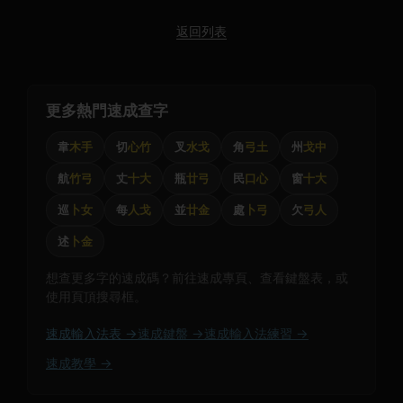
返回列表
更多熱門速成查字
韋
木手
切
心竹
叉
水戈
角
弓土
州
戈中
航
竹弓
丈
十大
瓶
廿弓
民
口心
窗
十大
巡
卜女
每
人戈
並
廿金
處
卜弓
欠
弓人
述
卜金
想查更多字的速成碼？前往速成專頁、查看鍵盤表，或
使用頁頂搜尋框。
速成輸入法表 →
速成鍵盤 →
速成輸入法練習 →
速成教學 →