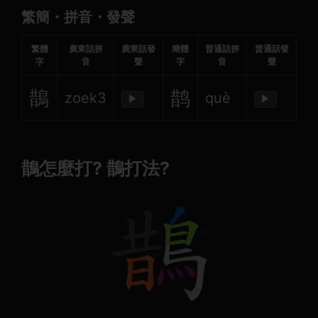
繁簡・拼音・發聲
繁體
廣東話拼
廣東話發
簡體
普通話拼
普通話發
字
音
聲
字
音
聲
鵲
鹊
zoek3
què
▶
▶
鵲怎麼打? 鵲打法?