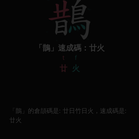
「鵲」速成碼：廿火
t
f
廿
火
「鵲」的倉頡碼是: 廿日竹日火，速成碼是:
廿火