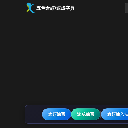
五色倉頡/速成字典
倉頡練習
速成練習
倉頡輸入