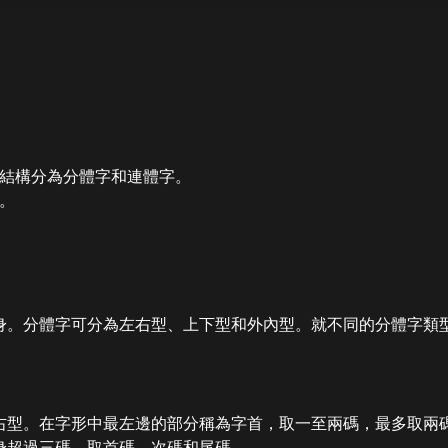
結構分為分體字和連體字。
。
身。分體字可分為左右型、上下型和外內型。就不同的分體字類
右型。在字形中最左邊的部分稱為字首，取一至兩碼，最多取兩
身超過三碼，取首碼、次碼和尾碼。