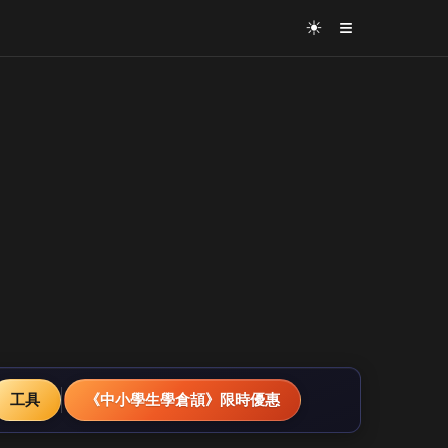
≡
☀
工具
《中小學生學倉頡》限時優惠