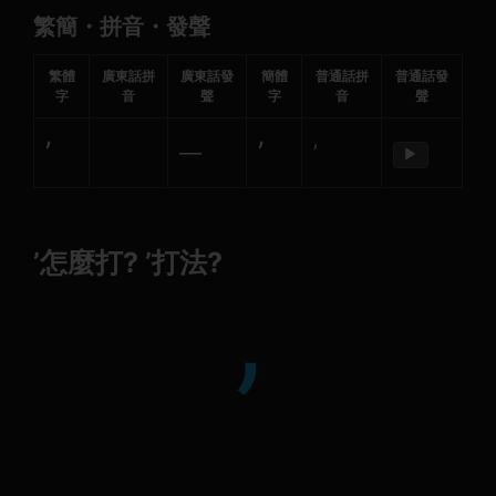
繁簡・拼音・發聲
繁體
廣東話拼
廣東話發
簡體
普通話拼
普通話發
字
音
聲
字
音
聲
’
’
—
’
▶
’怎麼打? ’打法?
’