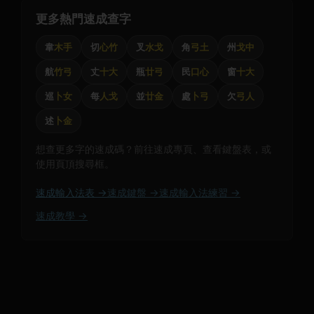
更多熱門速成查字
韋
木手
切
心竹
叉
水戈
角
弓土
州
戈中
航
竹弓
丈
十大
瓶
廿弓
民
口心
窗
十大
巡
卜女
每
人戈
並
廿金
處
卜弓
欠
弓人
述
卜金
想查更多字的速成碼？前往速成專頁、查看鍵盤表，或
使用頁頂搜尋框。
速成輸入法表 →
速成鍵盤 →
速成輸入法練習 →
速成教學 →