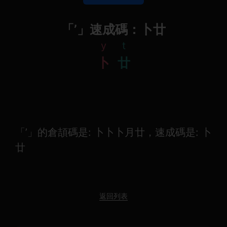
「’」速成碼：卜廿
y
t
卜
廿
「’」的倉頡碼是: 卜卜卜月廿，速成碼是: 卜
廿
返回列表