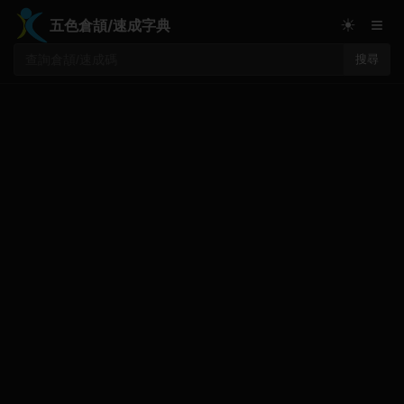
≡
☀
五色倉頡/速成字典
搜尋