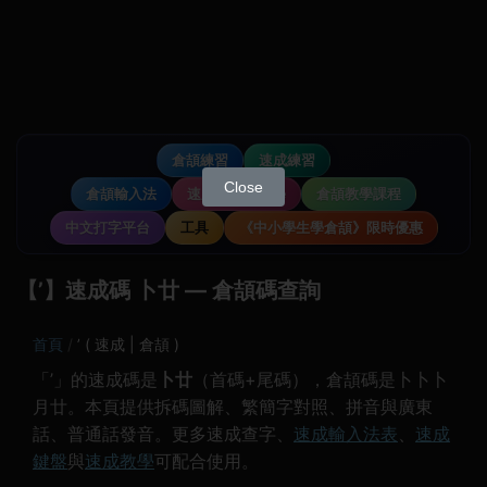
倉頡練習
速成練習
Close
倉頡輸入法
速成輸入法教學
倉頡教學課程
中文打字平台
工具
《中小學生學倉頡》限時優惠
【’】速成碼 卜廿 — 倉頡碼查詢
首頁
’ ( 速成 | 倉頡 )
「’」的速成碼是
卜廿
（首碼+尾碼），倉頡碼是卜卜卜
月廿。本頁提供拆碼圖解、繁簡字對照、拼音與廣東
話、普通話發音。更多速成查字、
速成輸入法表
、
速成
鍵盤
與
速成教學
可配合使用。