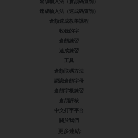
倉頡輸入法（倉頡碼查詢）
速成輸入法（速成碼查詢）
倉頡速成教學課程
收錄的字
倉頡練習
速成練習
工具
倉頡取碼方法
認識倉頡字母
倉頡字根練習
倉頡評核
中文打字平台
關於我們
更多連結: