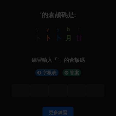
’的倉頡碼是:
y
y
y
b
t
卜
卜
卜
月
廿
練習輸入「’」的倉頡碼
字根表
答案
更多練習