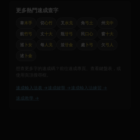
更多熱門速成查字
韋
木手
切
心竹
叉
水戈
角
弓土
州
戈中
航
竹弓
丈
十大
瓶
廿弓
民
口心
窗
十大
巡
卜女
每
人戈
並
廿金
處
卜弓
欠
弓人
述
卜金
想查更多字的速成碼？前往速成專頁、查看鍵盤表，或
使用頁頂搜尋框。
速成輸入法表 →
速成鍵盤 →
速成輸入法練習 →
速成教學 →