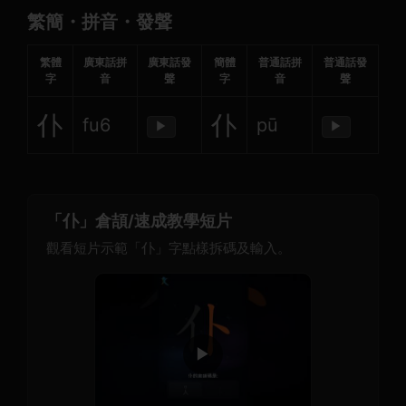
繁簡・拼音・發聲
繁體
廣東話拼
廣東話發
簡體
普通話拼
普通話發
字
音
聲
字
音
聲
仆
仆
fu6
pū
▶
▶
「仆」倉頡/速成教學短片
觀看短片示範「仆」字點樣拆碼及輸入。
▶