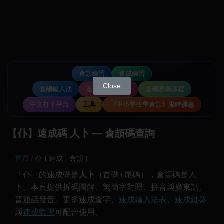
倉頡練習
速成練習
Close
倉頡輸入法
速成輸入法教學
倉頡教學課程
中文打字平台
工具
《中小學生學倉頡》限時優惠
【仆】速成碼 人卜 — 倉頡碼查詢
首頁
仆 ( 速成 | 倉頡 )
「仆」的速成碼是
人卜
（首碼+尾碼），倉頡碼是人
卜。本頁提供拆碼圖解、繁簡字對照、拼音與廣東話、
普通話發音。更多速成查字、
速成輸入法表
、
速成鍵盤
與
速成教學
可配合使用。