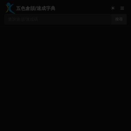
≡
☀
五色倉頡/速成字典
搜尋