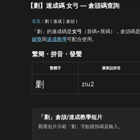
【剿】速成碼 女弓 — 倉頡碼查詢
首頁
剿 ( 速成 | 倉頡 )
「剿」的速成碼是
女弓
（首碼+尾碼），倉頡碼
鍵盤
與
速成教學
可配合使用。
繁簡・拼音・發聲
繁體字
廣東話拼音
剿
ziu2
「剿」倉頡/速成教學短片
觀看短片示範「剿」字點樣拆碼及輸入。