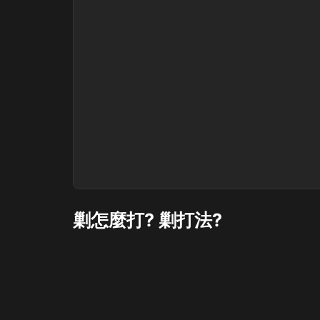
剿怎麼打? 剿打法?