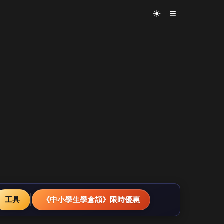
≡
☀
工具
《中小學生學倉頡》限時優惠