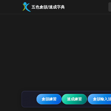
五色倉頡/速成字典
倉頡練習
速成練習
倉頡輸入