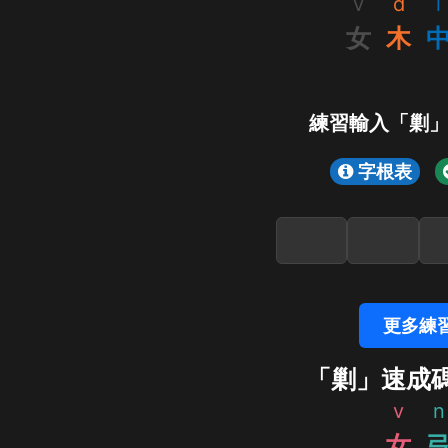
v
d
l
女
木
練習輸入「剿
字根表
更多練
「剿」速成
v
n
女