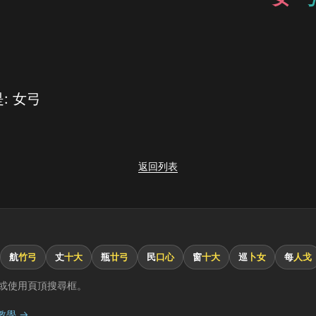
: 女弓
返回列表
航
竹弓
丈
十大
瓶
廿弓
民
口心
窗
十大
巡
卜女
每
人戈
或使用頁頂搜尋框。
教學 →