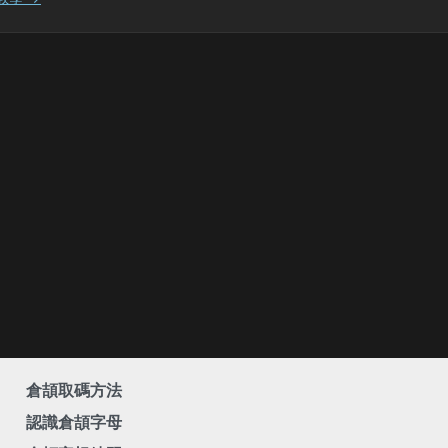
倉頡取碼方法
認識倉頡字母