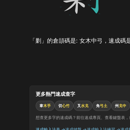
「剿」的倉頡碼是: 女木中弓，速成碼是
更多熱門速成查字
韋
木手
切
心竹
叉
水戈
角
弓土
州
戈中
想查更多字的速成碼？前往速成專頁、查看鍵盤表，
速成輸入法表 →
速成鍵盤 →
速成輸入法練習 →
速成