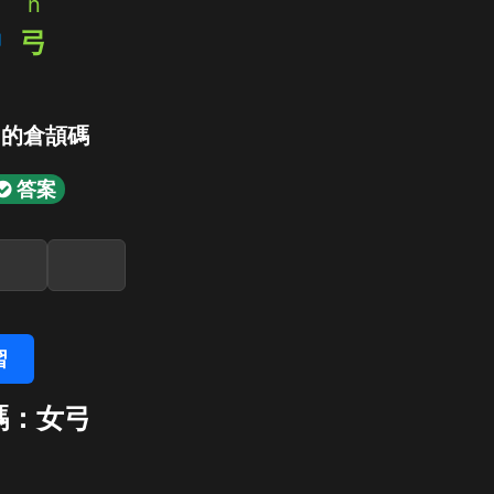
n
中
弓
」的倉頡碼
答案
習
碼：女弓
弓