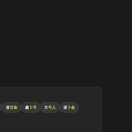
並
廿金
處
卜弓
欠
弓人
述
卜金