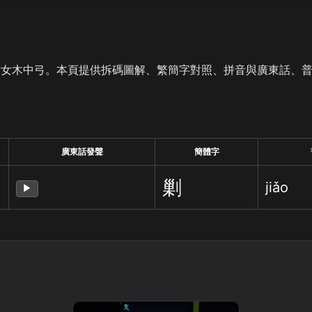
是女木中弓。本頁提供拆碼圖解、繁簡字對照、拼音與廣東話、
廣東話發聲
簡體字
剿
jiǎo
▶