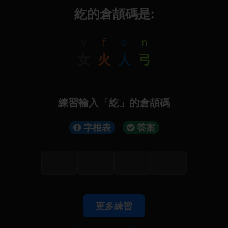
紇的倉頡碼是:
v
f
o
n
女
火
人
弓
練習輸入「紇」的倉頡碼
字根表
答案
更多練習