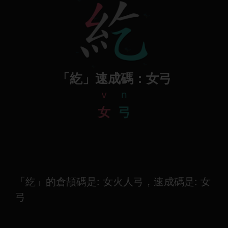
「紇」速成碼：女弓
v
n
女
弓
「紇」的倉頡碼是: 女火人弓，速成碼是: 女
弓