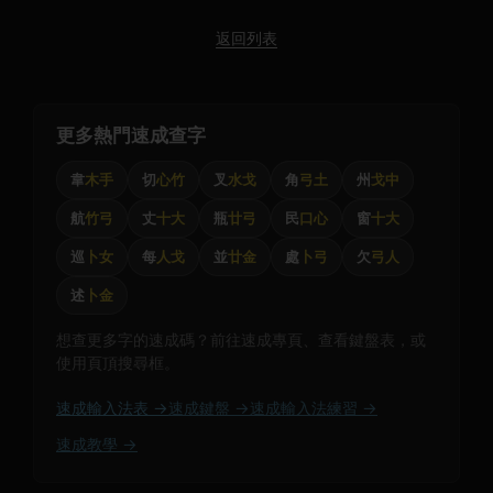
返回列表
更多熱門速成查字
韋
木手
切
心竹
叉
水戈
角
弓土
州
戈中
航
竹弓
丈
十大
瓶
廿弓
民
口心
窗
十大
巡
卜女
每
人戈
並
廿金
處
卜弓
欠
弓人
述
卜金
想查更多字的速成碼？前往速成專頁、查看鍵盤表，或
使用頁頂搜尋框。
速成輸入法表 →
速成鍵盤 →
速成輸入法練習 →
速成教學 →