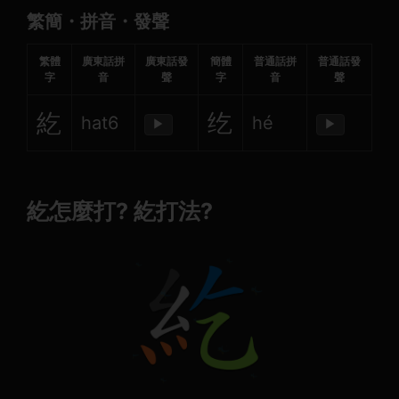
繁簡・拼音・發聲
繁體
廣東話拼
廣東話發
簡體
普通話拼
普通話發
字
音
聲
字
音
聲
紇
纥
hat6
hé
▶
▶
紇怎麼打? 紇打法?