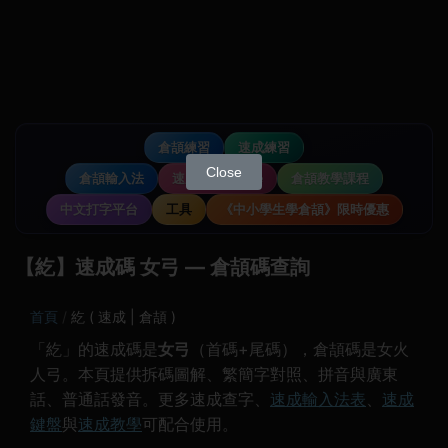
倉頡練習
速成練習
Close
倉頡輸入法
速成輸入法教學
倉頡教學課程
中文打字平台
工具
《中小學生學倉頡》限時優惠
【紇】速成碼 女弓 — 倉頡碼查詢
首頁
紇 ( 速成 | 倉頡 )
「紇」的速成碼是
女弓
（首碼+尾碼），倉頡碼是女火
人弓。本頁提供拆碼圖解、繁簡字對照、拼音與廣東
話、普通話發音。更多速成查字、
速成輸入法表
、
速成
鍵盤
與
速成教學
可配合使用。