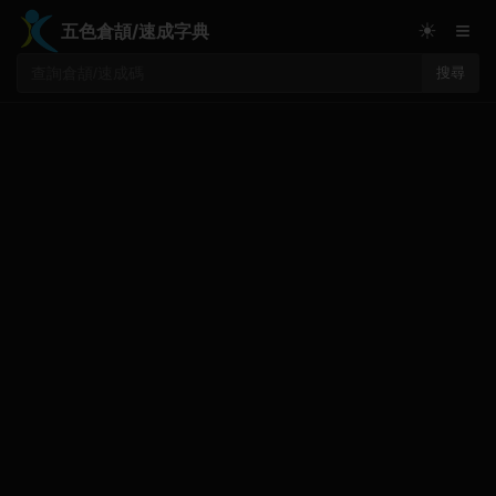
≡
☀
五色倉頡/速成字典
搜尋