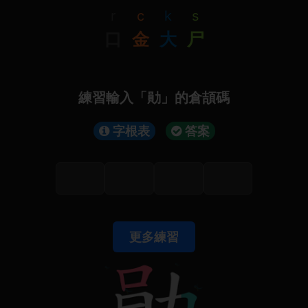
r
c
k
s
口
金
大
尸
練習輸入「勛」的倉頡碼
字根表
答案
更多練習