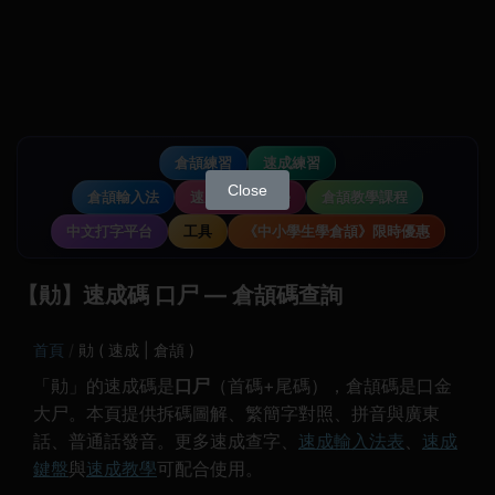
倉頡練習
速成練習
Close
倉頡輸入法
速成輸入法教學
倉頡教學課程
中文打字平台
工具
《中小學生學倉頡》限時優惠
【勛】速成碼 口尸 — 倉頡碼查詢
首頁
勛 ( 速成 | 倉頡 )
「勛」的速成碼是
口尸
（首碼+尾碼），倉頡碼是口金
大尸。本頁提供拆碼圖解、繁簡字對照、拼音與廣東
話、普通話發音。更多速成查字、
速成輸入法表
、
速成
鍵盤
與
速成教學
可配合使用。