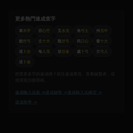
更多熱門速成查字
韋
木手
切
心竹
叉
水戈
角
弓土
州
戈中
航
竹弓
丈
十大
瓶
廿弓
民
口心
窗
十大
巡
卜女
每
人戈
並
廿金
處
卜弓
欠
弓人
述
卜金
想查更多字的速成碼？前往速成專頁、查看鍵盤表，或
使用頁頂搜尋框。
速成輸入法表 →
速成鍵盤 →
速成輸入法練習 →
速成教學 →