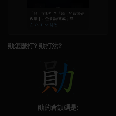
「勛」字點打？「勛」的倉頡碼
教學｜五色倉頡/速成字典
在 YouTube 開啟
勛怎麼打? 勛打法?
勛的倉頡碼是: