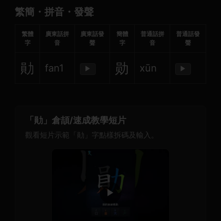
繁簡・拼音・發聲
繁體
廣東話拼
廣東話發
簡體
普通話拼
普通話發
字
音
聲
字
音
聲
勛
勋
fan1
xūn
▶
▶
「勛」倉頡/速成教學短片
觀看短片示範「勛」字點樣拆碼及輸入。
▶