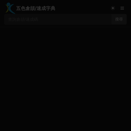
≡
☀
五色倉頡/速成字典
搜尋