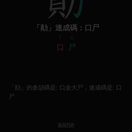
「勛」速成碼：口尸
r
s
口
尸
「勛」的倉頡碼是: 口金大尸，速成碼是: 口
尸
返回列表