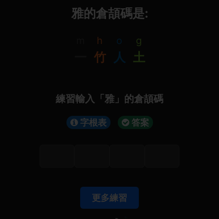
雅的倉頡碼是:
m
h
o
g
一
竹
人
土
練習輸入「雅」的倉頡碼
字根表
答案
更多練習