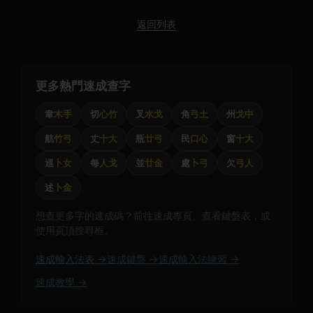
返回列表
更多熱門速成查字
韋
木手
切
心竹
叉
水戈
角
弓土
州
戈中
航
竹弓
丈
十大
瓶
廿弓
民
口心
窗
十大
巡
卜女
每
人戈
並
廿金
處
卜弓
欠
弓人
述
卜金
想查更多字的速成碼？前往速成專頁、查看鍵盤表，或
使用頁頂搜尋框。
速成輸入法表 →
速成鍵盤 →
速成輸入法練習 →
速成教學 →