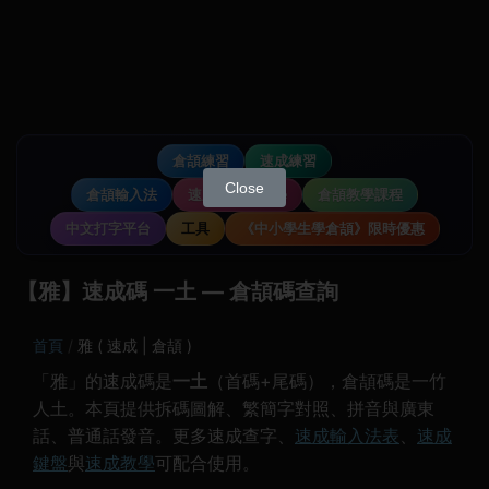
倉頡練習
速成練習
Close
倉頡輸入法
速成輸入法教學
倉頡教學課程
中文打字平台
工具
《中小學生學倉頡》限時優惠
【雅】速成碼 一土 — 倉頡碼查詢
首頁
雅 ( 速成 | 倉頡 )
「雅」的速成碼是
一土
（首碼+尾碼），倉頡碼是一竹
人土。本頁提供拆碼圖解、繁簡字對照、拼音與廣東
話、普通話發音。更多速成查字、
速成輸入法表
、
速成
鍵盤
與
速成教學
可配合使用。