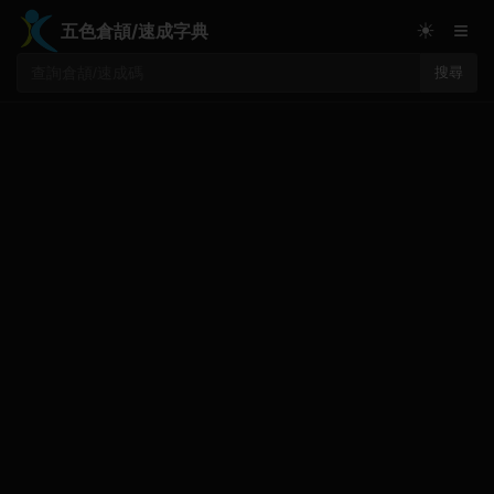
≡
☀
五色倉頡/速成字典
搜尋