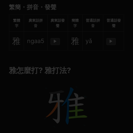
繁簡・拼音・發聲
繁體
廣東話拼
廣東話發
簡體
普通話拼
普通話發
字
音
聲
字
音
聲
雅
雅
ngaa5
yǎ
▶
▶
雅怎麼打? 雅打法?