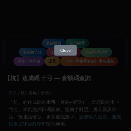
倉頡練習
速成練習
Close
倉頡輸入法
速成輸入法教學
倉頡教學課程
中文打字平台
工具
《中小學生學倉頡》限時優惠
【坑】速成碼 土弓 — 倉頡碼查詢
首頁
坑 ( 速成 | 倉頡 )
「坑」的速成碼是
土弓
（首碼+尾碼），倉頡碼是土卜
竹弓。本頁提供拆碼圖解、繁簡字對照、拼音與廣東
話、普通話發音。更多速成查字、
速成輸入法表
、
速成
鍵盤
與
速成教學
可配合使用。