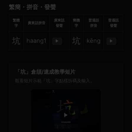
繁簡・拼音・發聲
繁體
廣東話
簡體
普通話
普通話
廣東話拼音
字
發聲
字
拼音
發聲
坑
坑
haang1
kēng
▶
▶
「坑」倉頡/速成教學短片
觀看短片示範「坑」字點樣拆碼及輸入。
▶