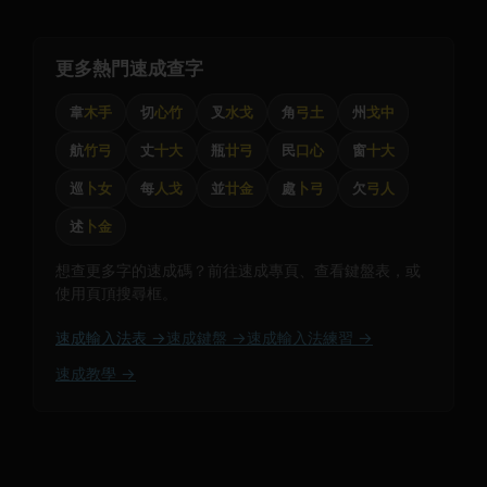
更多熱門速成查字
韋
木手
切
心竹
叉
水戈
角
弓土
州
戈中
航
竹弓
丈
十大
瓶
廿弓
民
口心
窗
十大
巡
卜女
每
人戈
並
廿金
處
卜弓
欠
弓人
述
卜金
想查更多字的速成碼？前往速成專頁、查看鍵盤表，或
使用頁頂搜尋框。
速成輸入法表 →
速成鍵盤 →
速成輸入法練習 →
速成教學 →