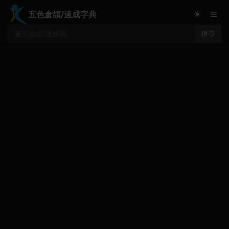
≡
☀
五色倉頡/速成字典
搜尋