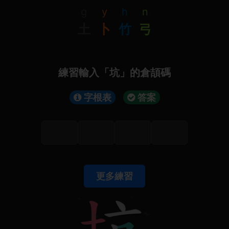
g
y
h
n
土
卜
竹
弓
練習輸入「坑」的倉頡碼
字根表
答案
更多練習