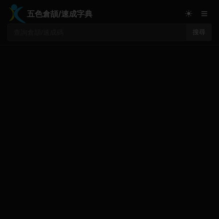
≡
☀
五色倉頡/速成字典
搜尋