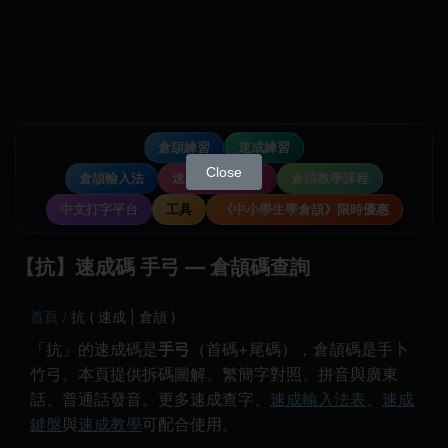
倉頡練習
速成練習
Close
倉頡輸入法
速成輸入法教學
倉頡教學課程
中文打字平台
工具
《中小學生學倉頡》限時優惠
【抗】速成碼 手弓 — 倉頡碼查詢
首頁
抗 ( 速成 | 倉頡 )
「抗」的速成碼是
手弓
（首碼+尾碼），倉頡碼是手卜
竹弓。本頁提供拆碼圖解、繁簡字對照、拼音與廣東
話、普通話發音。更多速成查字、
速成輸入法表
、
速成
鍵盤
與
速成教學
可配合使用。