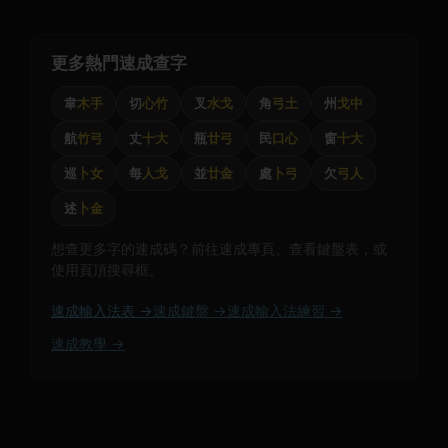
更多熱門速成查字
韋
木手
切
心竹
叉
水戈
角
弓土
州
戈中
航
竹弓
丈
十大
瓶
廿弓
民
口心
窗
十大
巡
卜女
每
人戈
並
廿金
處
卜弓
欠
弓人
述
卜金
想查更多字的速成碼？前往速成專頁、查看鍵盤表，或
使用頁頂搜尋框。
速成輸入法表 →
速成鍵盤 →
速成輸入法練習 →
速成教學 →