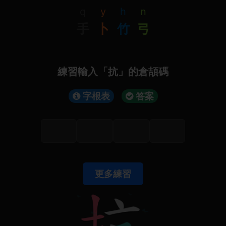
q
y
h
n
手
卜
竹
弓
練習輸入「抗」的倉頡碼
字根表
答案
更多練習