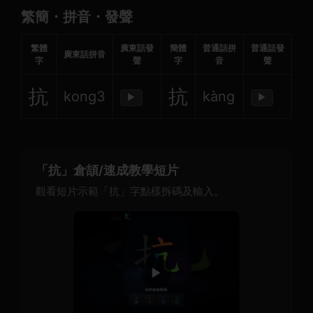
繁簡・拼音・發聲
繁體
廣東話發
簡體
普通話拼
普通話發
廣東話拼音
字
聲
字
音
聲
抗
抗
kong3
kàng
▶
▶
「抗」倉頡/速成教學短片
觀看短片示範「抗」字點樣拆碼及輸入。
▶