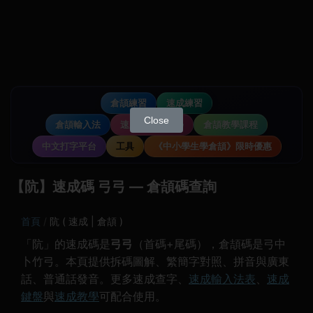
倉頡練習
速成練習
Close
倉頡輸入法
速成輸入法教學
倉頡教學課程
中文打字平台
工具
《中小學生學倉頡》限時優惠
【阬】速成碼 弓弓 — 倉頡碼查詢
首頁
阬 ( 速成 | 倉頡 )
「阬」的速成碼是
弓弓
（首碼+尾碼），倉頡碼是弓中
卜竹弓。本頁提供拆碼圖解、繁簡字對照、拼音與廣東
話、普通話發音。更多速成查字、
速成輸入法表
、
速成
鍵盤
與
速成教學
可配合使用。