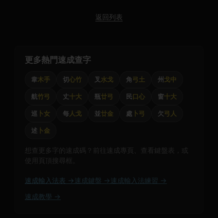
返回列表
更多熱門速成查字
韋
木手
切
心竹
叉
水戈
角
弓土
州
戈中
航
竹弓
丈
十大
瓶
廿弓
民
口心
窗
十大
巡
卜女
每
人戈
並
廿金
處
卜弓
欠
弓人
述
卜金
想查更多字的速成碼？前往速成專頁、查看鍵盤表，或
使用頁頂搜尋框。
速成輸入法表 →
速成鍵盤 →
速成輸入法練習 →
速成教學 →