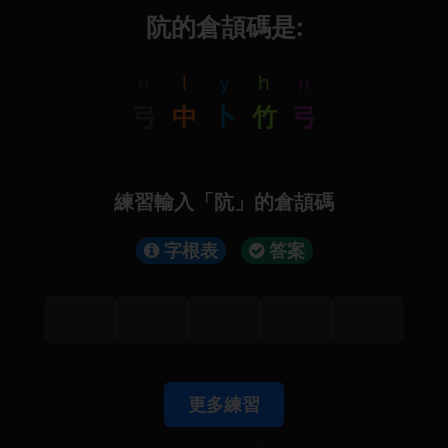
阬的倉頡碼是:
n
l
y
h
n
弓
中
卜
竹
弓
練習輸入「阬」的倉頡碼
字根表
答案
更多練習