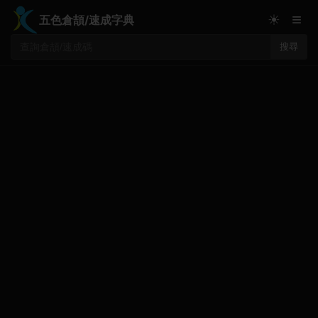
≡
☀
五色倉頡/速成字典
搜尋