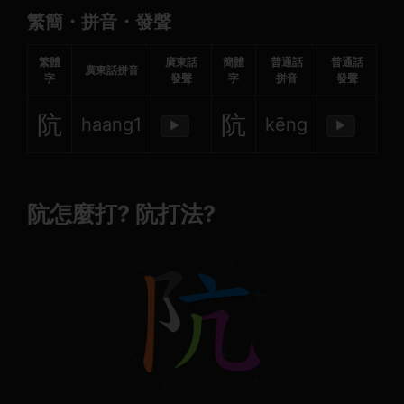
繁簡・拼音・發聲
繁體
廣東話
簡體
普通話
普通話
廣東話拼音
字
發聲
字
拼音
發聲
阬
阬
haang1
kēng
▶
▶
阬怎麼打? 阬打法?