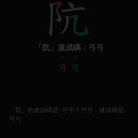
「阬」速成碼：弓弓
n
n
弓
弓
「阬」的倉頡碼是: 弓中卜竹弓，速成碼是:
弓弓