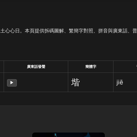
是土心心日。本頁提供拆碼圖解、繁簡字對照、拼音與廣東話、
廣東話發聲
簡體字
堦
jiē
▶