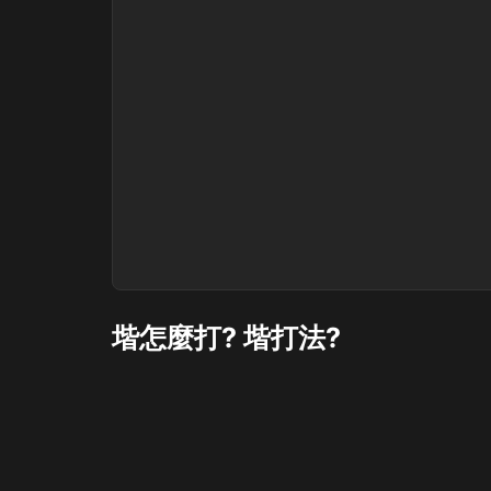
堦怎麼打? 堦打法?