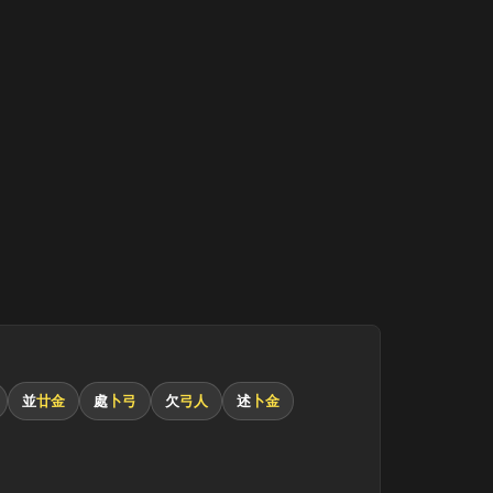
並
廿金
處
卜弓
欠
弓人
述
卜金