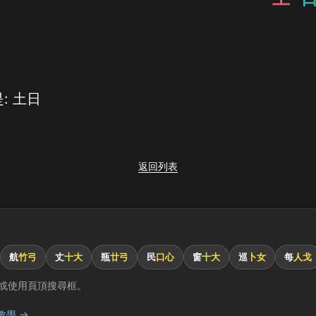
: 土日
返回列表
航
竹弓
丈
十大
瓶
廿弓
民
口心
窗
十大
巡
卜女
每
人戈
或使用頁頂搜尋框。
教學 →