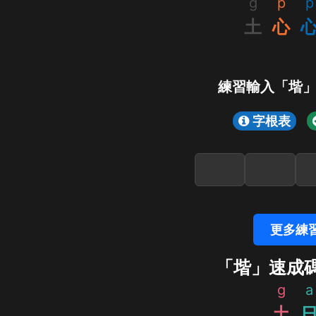
g
p
p
土
心
練習輸入「堦
字根表
更多練
「堦」速成
g
a
土