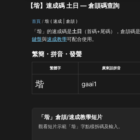
【堦】速成碼 土日 — 倉頡碼查詢
首頁
堦 ( 速成 | 倉頡 )
「堦」的速成碼是
土日
（首碼+尾碼），倉頡碼
鍵盤
與
速成教學
可配合使用。
繁簡・拼音・發聲
繁體字
廣東話拼音
堦
gaai1
「堦」倉頡/速成教學短片
觀看短片示範「堦」字點樣拆碼及輸入。