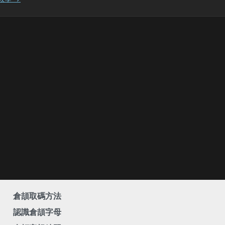
倉頡取碼方法
認識倉頡字母