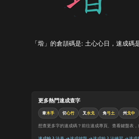
「堦」的倉頡碼是: 土心心日，速成碼是
更多熱門速成查字
韋
木手
切
心竹
叉
水戈
角
弓土
州
戈中
想查更多字的速成碼？前往速成專頁、查看鍵盤表，
速成輸入法表 →
速成鍵盤 →
速成輸入法練習 →
速成