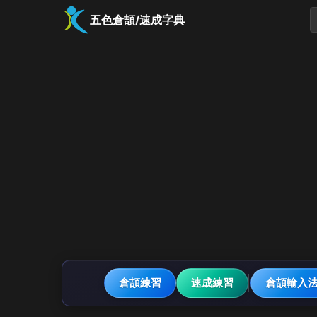
五色倉頡/速成字典
倉頡練習
速成練習
倉頡輸入