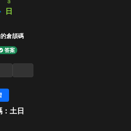
a
心
日
」的倉頡碼
答案
習
碼：土日
日