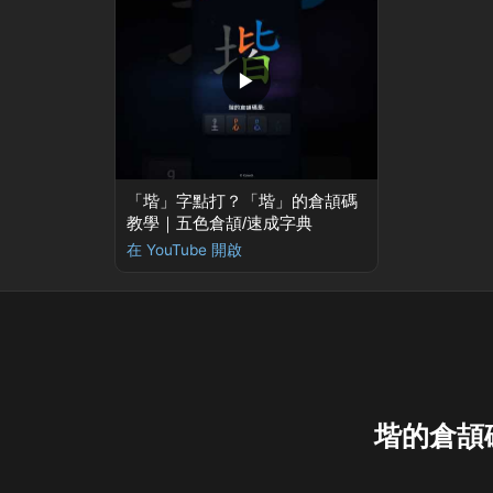
▶
「堦」字點打？「堦」的倉頡碼
教學｜五色倉頡/速成字典
在 YouTube 開啟
堦的倉頡