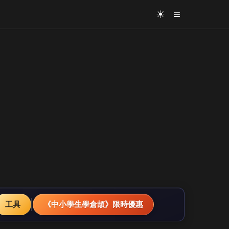
≡
☀
工具
《中小學生學倉頡》限時優惠