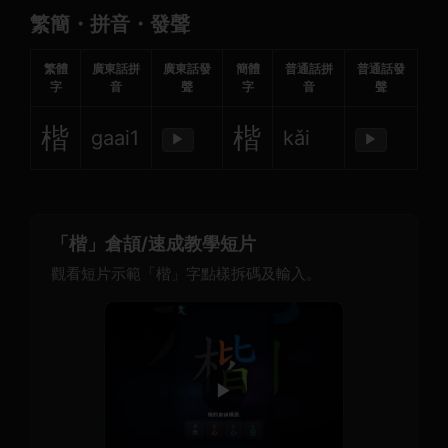
繁簡・拼音・發聲
繁體
廣東話拼
廣東話發
簡體
普通話拼
普通話發
字
音
聲
字
音
聲
楷
楷
gaai1
kǎi
▶
▶
「楷」倉頡/速成教學短片
觀看短片示範「楷」字點樣拆碼及輸入。
▶