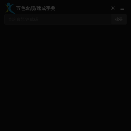
≡
☀
五色倉頡/速成字典
搜尋