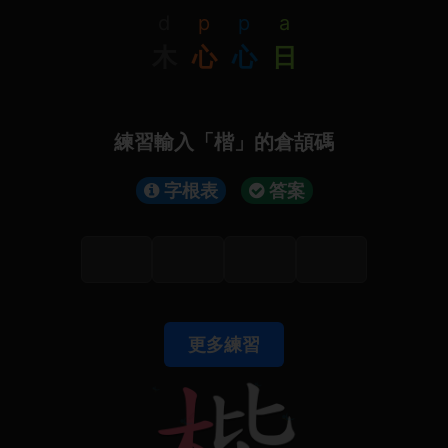
d
p
p
a
木
心
心
日
練習輸入「楷」的倉頡碼
字根表
答案
更多練習