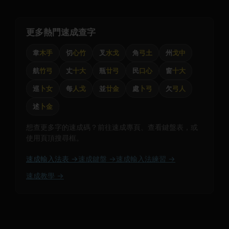
更多熱門速成查字
韋
木手
切
心竹
叉
水戈
角
弓土
州
戈中
航
竹弓
丈
十大
瓶
廿弓
民
口心
窗
十大
巡
卜女
每
人戈
並
廿金
處
卜弓
欠
弓人
述
卜金
想查更多字的速成碼？前往速成專頁、查看鍵盤表，或
使用頁頂搜尋框。
速成輸入法表 →
速成鍵盤 →
速成輸入法練習 →
速成教學 →