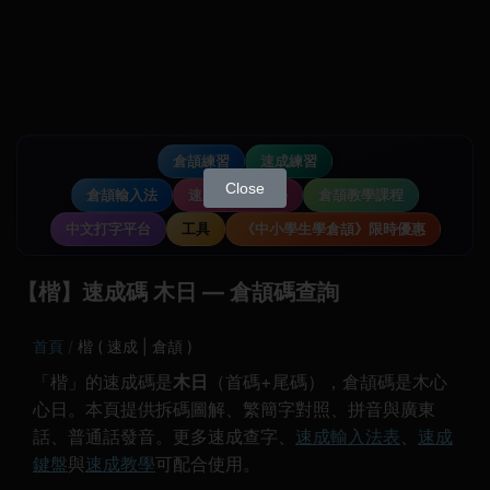
倉頡練習
速成練習
Close
倉頡輸入法
速成輸入法教學
倉頡教學課程
中文打字平台
工具
《中小學生學倉頡》限時優惠
【楷】速成碼 木日 — 倉頡碼查詢
首頁
楷 ( 速成 | 倉頡 )
「楷」的速成碼是
木日
（首碼+尾碼），倉頡碼是木心
心日。本頁提供拆碼圖解、繁簡字對照、拼音與廣東
話、普通話發音。更多速成查字、
速成輸入法表
、
速成
鍵盤
與
速成教學
可配合使用。