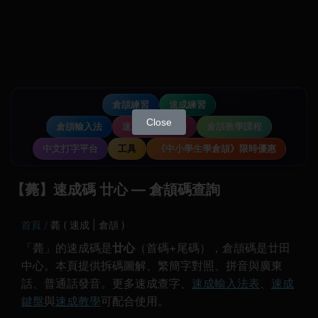
倉頡練習
速成練習
Close
倉頡輸入法
速成輸入法教學
倉頡教學課程
中文打字平台
工具
《中小學生學倉頡》限時優惠
【薨】速成碼 廿心 — 倉頡碼查詢
首頁
薨 ( 速成 | 倉頡 )
「薨」的速成碼是
廿心
（首碼+尾碼），倉頡碼是廿田
中心。本頁提供拆碼圖解、繁簡字對照、拼音與廣東
話、普通話發音。更多速成查字、
速成輸入法表
、
速成
鍵盤
與
速成教學
可配合使用。