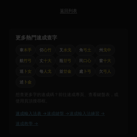
返回列表
更多熱門速成查字
韋
木手
切
心竹
叉
水戈
角
弓土
州
戈中
航
竹弓
丈
十大
瓶
廿弓
民
口心
窗
十大
巡
卜女
每
人戈
並
廿金
處
卜弓
欠
弓人
述
卜金
想查更多字的速成碼？前往速成專頁、查看鍵盤表，或
使用頁頂搜尋框。
速成輸入法表 →
速成鍵盤 →
速成輸入法練習 →
速成教學 →