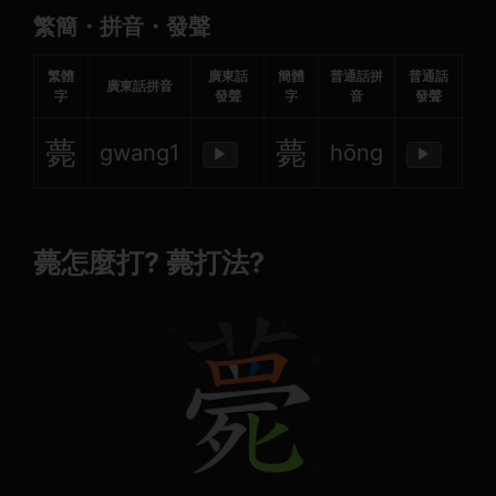
繁簡・拼音・發聲
繁體
廣東話
簡體
普通話拼
普通話
廣東話拼音
字
發聲
字
音
發聲
薨
薨
gwang1
hōng
▶
▶
薨怎麼打? 薨打法?