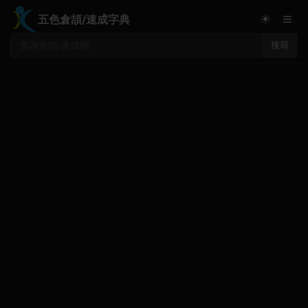
≡
☀
五色倉頡/速成字典
搜尋