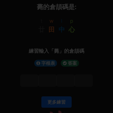
薨的倉頡碼是:
t
w
l
p
廿
田
中
心
練習輸入「薨」的倉頡碼
字根表
答案
更多練習