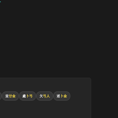
並
廿金
處
卜弓
欠
弓人
述
卜金