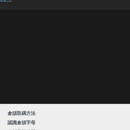
倉頡取碼方法
認識倉頡字母