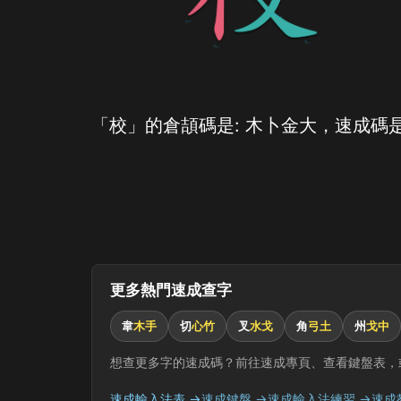
「校」的倉頡碼是: 木卜金大，速成碼是
更多熱門速成查字
韋
木手
切
心竹
叉
水戈
角
弓土
州
戈中
想查更多字的速成碼？前往速成專頁、查看鍵盤表，
速成輸入法表 →
速成鍵盤 →
速成輸入法練習 →
速成