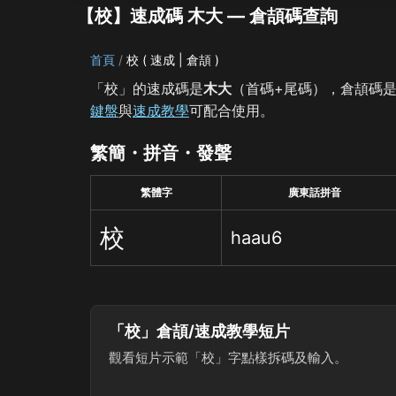
【校】速成碼 木大 — 倉頡碼查詢
首頁
校 ( 速成 | 倉頡 )
「校」的速成碼是
木大
（首碼+尾碼），倉頡碼
鍵盤
與
速成教學
可配合使用。
繁簡・拼音・發聲
繁體字
廣東話拼音
校
haau6
「校」倉頡/速成教學短片
觀看短片示範「校」字點樣拆碼及輸入。