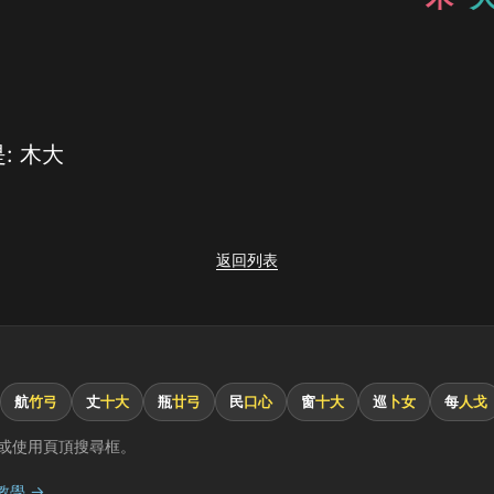
: 木大
返回列表
航
竹弓
丈
十大
瓶
廿弓
民
口心
窗
十大
巡
卜女
每
人戈
或使用頁頂搜尋框。
教學 →