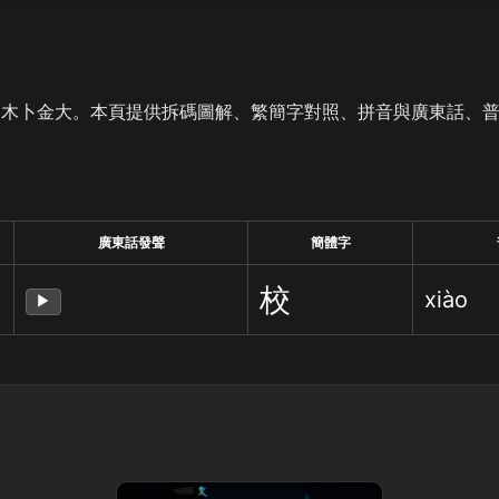
是木卜金大。本頁提供拆碼圖解、繁簡字對照、拼音與廣東話、
廣東話發聲
簡體字
校
xiào
▶