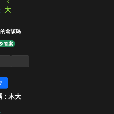
k
金
大
」的倉頡碼
答案
習
碼：木大
大