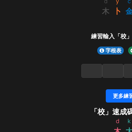
d
y
c
木
卜
練習輸入「校
字根表
更多練
「校」速成
d
k
木