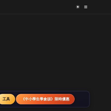
≡
☀
工具
《中小學生學倉頡》限時優惠