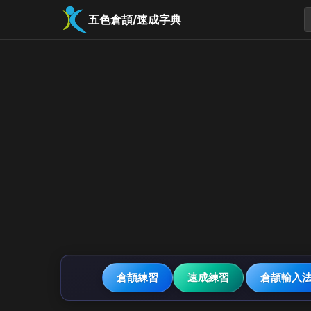
五色倉頡/速成字典
倉頡練習
速成練習
倉頡輸入