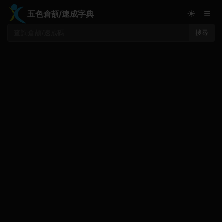
≡
☀
五色倉頡/速成字典
搜尋