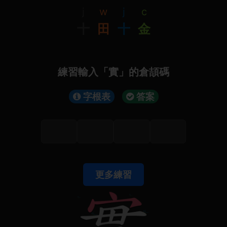
j
w
j
c
十
田
十
金
練習輸入「實」的倉頡碼
字根表
答案
更多練習