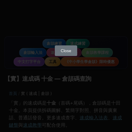
倉頡練習
速成練習
Close
倉頡輸入法
速成輸入法教學
倉頡教學課程
中文打字平台
工具
《中小學生學倉頡》限時優惠
【實】速成碼 十金 — 倉頡碼查詢
首頁
實 ( 速成 | 倉頡 )
「實」的速成碼是
十金
（首碼+尾碼），倉頡碼是十田
十金。本頁提供拆碼圖解、繁簡字對照、拼音與廣東
話、普通話發音。更多速成查字、
速成輸入法表
、
速成
鍵盤
與
速成教學
可配合使用。