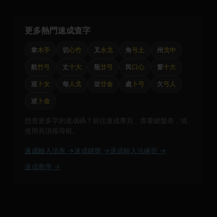
更多熱門速成查字
韋
木手
切
心竹
叉
水戈
角
弓土
州
戈中
航
竹弓
丈
十大
瓶
廿弓
民
口心
窗
十大
巡
卜女
每
人戈
並
廿金
處
卜弓
欠
弓人
述
卜金
想查更多字的速成碼？前往速成專頁、查看鍵盤表，或
使用頁頂搜尋框。
速成輸入法表 →
速成鍵盤 →
速成輸入法練習 →
速成教學 →