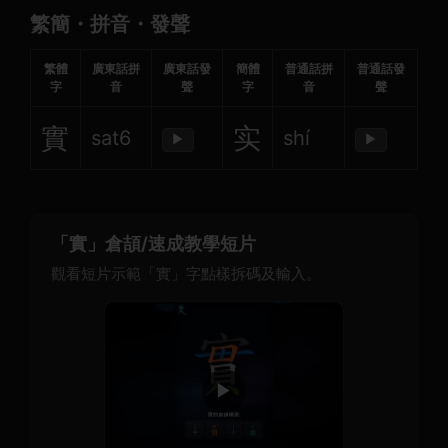
繁簡・拼音・發聲
繁體
廣東話拼
廣東話發
簡體
普通話拼
普通話發
字
音
聲
字
音
聲
實
实
sat6
shí
▶
▶
「實」倉頡/速成教學短片
觀看短片示範「實」字點樣拆碼及輸入。
▶