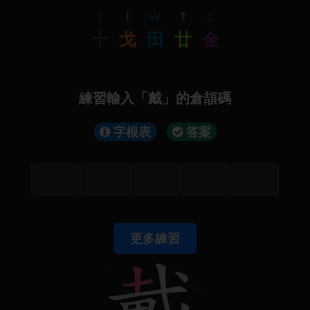
j
i
w
t
c
十
戈
田
廿
金
練習輸入「戴」的倉頡碼
字根表
答案
更多練習