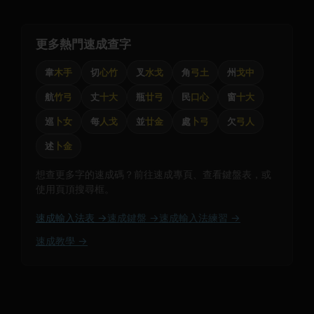
更多熱門速成查字
韋
木手
切
心竹
叉
水戈
角
弓土
州
戈中
航
竹弓
丈
十大
瓶
廿弓
民
口心
窗
十大
巡
卜女
每
人戈
並
廿金
處
卜弓
欠
弓人
述
卜金
想查更多字的速成碼？前往速成專頁、查看鍵盤表，或
使用頁頂搜尋框。
速成輸入法表 →
速成鍵盤 →
速成輸入法練習 →
速成教學 →