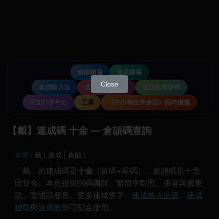
倉頡練習
速成練習
Close
倉頡輸入法
速成輸入法教學
倉頡教學課程
中文打字平台
工具
《中小學生學倉頡》限時優惠
【戴】速成碼 十金 — 倉頡碼查詢
首頁
戴 ( 速成 | 倉頡 )
「戴」的速成碼是
十金
（首碼+尾碼），倉頡碼是十戈
田廿金。本頁提供拆碼圖解、繁簡字對照、拼音與廣東
話、普通話發音。更多速成查字、
速成輸入法表
、
速成
鍵盤
與
速成教學
可配合使用。