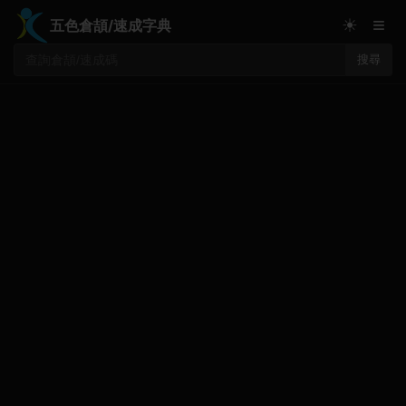
≡
☀
五色倉頡/速成字典
搜尋