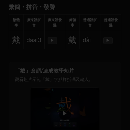
繁簡・拼音・發聲
繁體
廣東話拼
廣東話發
簡體
普通話拼
普通話發
字
音
聲
字
音
聲
戴
戴
daai3
dài
▶
▶
「戴」倉頡/速成教學短片
觀看短片示範「戴」字點樣拆碼及輸入。
▶