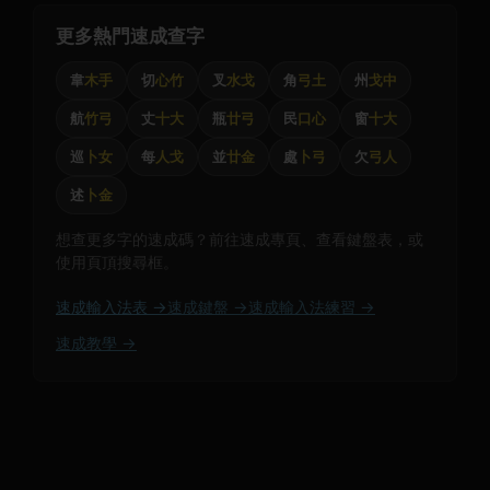
更多熱門速成查字
韋
木手
切
心竹
叉
水戈
角
弓土
州
戈中
航
竹弓
丈
十大
瓶
廿弓
民
口心
窗
十大
巡
卜女
每
人戈
並
廿金
處
卜弓
欠
弓人
述
卜金
想查更多字的速成碼？前往速成專頁、查看鍵盤表，或
使用頁頂搜尋框。
速成輸入法表 →
速成鍵盤 →
速成輸入法練習 →
速成教學 →