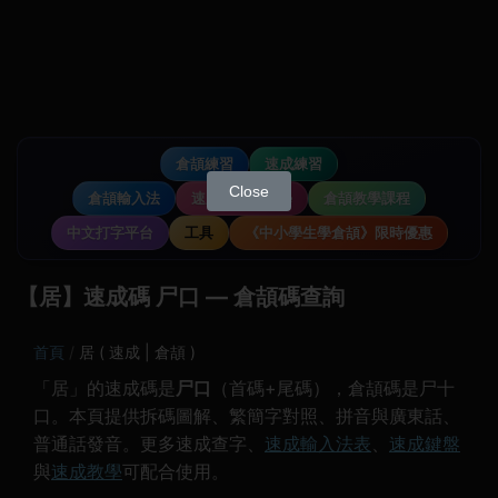
倉頡練習
速成練習
Close
倉頡輸入法
速成輸入法教學
倉頡教學課程
中文打字平台
工具
《中小學生學倉頡》限時優惠
【居】速成碼 尸口 — 倉頡碼查詢
首頁
居 ( 速成 | 倉頡 )
「居」的速成碼是
尸口
（首碼+尾碼），倉頡碼是尸十
口。本頁提供拆碼圖解、繁簡字對照、拼音與廣東話、
普通話發音。更多速成查字、
速成輸入法表
、
速成鍵盤
與
速成教學
可配合使用。