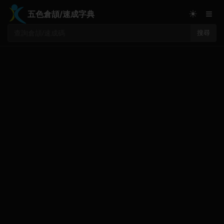
≡
☀
五色倉頡/速成字典
搜尋