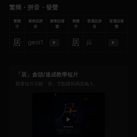
繁簡・拼音・發聲
繁體
廣東話拼
廣東話發
簡體
普通話拼
普通話發
字
音
聲
字
音
聲
居
居
geoi1
jū
▶
▶
「居」倉頡/速成教學短片
觀看短片示範「居」字點樣拆碼及輸入。
▶