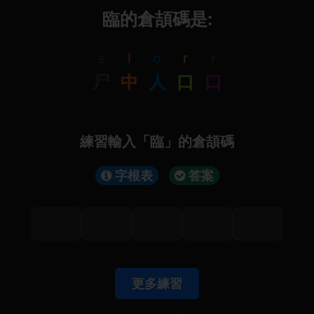
臨的倉頡碼是:
s
l
o
r
r
尸
中
人
口
口
練習輸入「臨」的倉頡碼
字根表
答案
更多練習