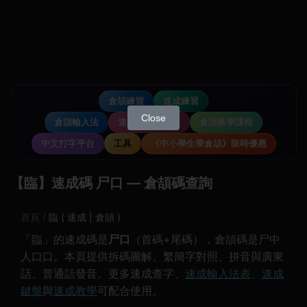
倉頡練習
速成練習
Close
倉頡輸入法
速成輸入法教學
倉頡教學課程
中文打字平台
工具
《中小學生學倉頡》限時優惠
【臨】速成碼 尸口 — 倉頡碼查詢
首頁
臨 ( 速成 | 倉頡 )
「臨」的速成碼是
尸口
（首碼+尾碼），倉頡碼是尸中
人口口。本頁提供拆碼圖解、繁簡字對照、拼音與廣東
話、普通話發音。更多速成查字、
速成輸入法表
、
速成
鍵盤
與
速成教學
可配合使用。