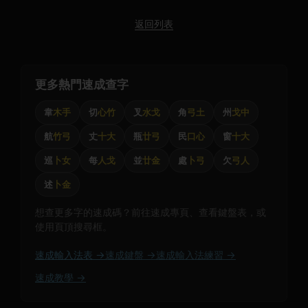
返回列表
更多熱門速成查字
韋
木手
切
心竹
叉
水戈
角
弓土
州
戈中
航
竹弓
丈
十大
瓶
廿弓
民
口心
窗
十大
巡
卜女
每
人戈
並
廿金
處
卜弓
欠
弓人
述
卜金
想查更多字的速成碼？前往速成專頁、查看鍵盤表，或
使用頁頂搜尋框。
速成輸入法表 →
速成鍵盤 →
速成輸入法練習 →
速成教學 →