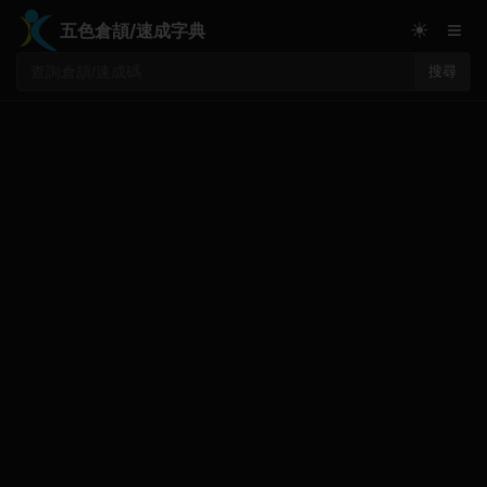
≡
☀
五色倉頡/速成字典
搜尋