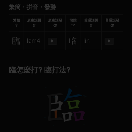
繁簡・拼音・發聲
繁體
廣東話拼
廣東話發
簡體
普通話拼
普通話發
字
音
聲
字
音
聲
臨
临
lam4
lín
▶
▶
臨怎麼打? 臨打法?