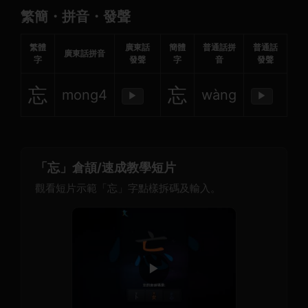
繁簡・拼音・發聲
繁體
廣東話
簡體
普通話拼
普通話
廣東話拼音
字
發聲
字
音
發聲
忘
忘
mong4
wàng
▶
▶
「忘」倉頡/速成教學短片
觀看短片示範「忘」字點樣拆碼及輸入。
▶