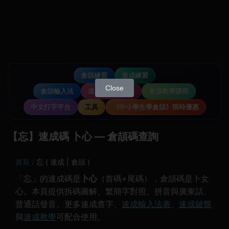
倉頡練習
速成練習
Close
倉頡輸入法
速成輸入法教學
倉頡教學課程
中文打字平台
工具
《中小學生學倉頡》限時優惠
【忘】速成碼 卜心 — 倉頡碼查詢
首頁
忘 ( 速成 | 倉頡 )
「忘」的速成碼是
卜心
（首碼+尾碼），倉頡碼是卜女
心。本頁提供拆碼圖解、繁簡字對照、拼音與廣東話、
普通話發音。更多速成查字、
速成輸入法表
、
速成鍵盤
與
速成教學
可配合使用。