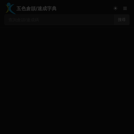
≡
☀
五色倉頡/速成字典
搜尋