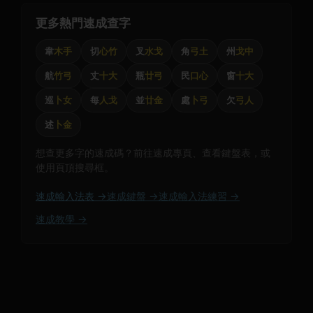
更多熱門速成查字
韋
木手
切
心竹
叉
水戈
角
弓土
州
戈中
航
竹弓
丈
十大
瓶
廿弓
民
口心
窗
十大
巡
卜女
每
人戈
並
廿金
處
卜弓
欠
弓人
述
卜金
想查更多字的速成碼？前往速成專頁、查看鍵盤表，或
使用頁頂搜尋框。
速成輸入法表 →
速成鍵盤 →
速成輸入法練習 →
速成教學 →