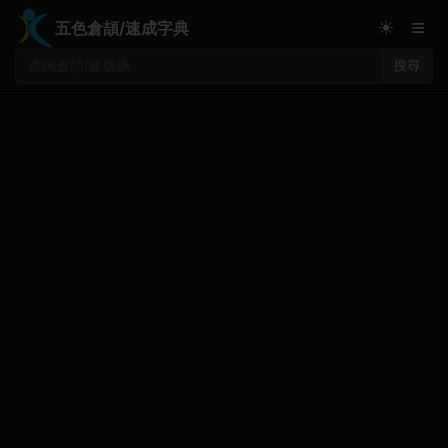
≡
☀
五色倉頡/速成字典
搜尋