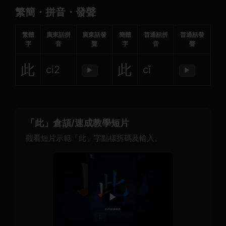
繁簡・拼音・發聲
繁體
廣東話拼
廣東話發
簡體
普通話拼
普通話發
字
音
聲
字
音
聲
此
此
ci2
cǐ
▶
▶
「此」倉頡/速成教學短片
觀看短片示範「此」字點樣拆碼及輸入。
▶