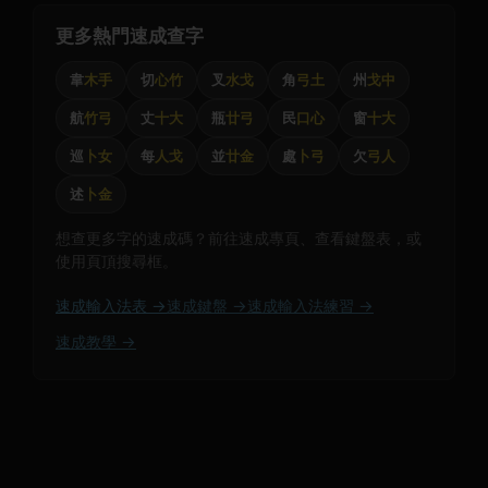
更多熱門速成查字
韋
木手
切
心竹
叉
水戈
角
弓土
州
戈中
航
竹弓
丈
十大
瓶
廿弓
民
口心
窗
十大
巡
卜女
每
人戈
並
廿金
處
卜弓
欠
弓人
述
卜金
想查更多字的速成碼？前往速成專頁、查看鍵盤表，或
使用頁頂搜尋框。
速成輸入法表 →
速成鍵盤 →
速成輸入法練習 →
速成教學 →