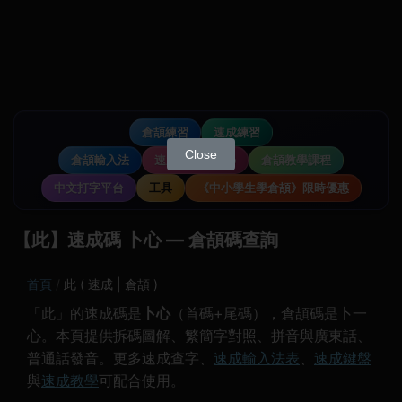
倉頡練習
速成練習
Close
倉頡輸入法
速成輸入法教學
倉頡教學課程
中文打字平台
工具
《中小學生學倉頡》限時優惠
【此】速成碼 卜心 — 倉頡碼查詢
首頁
此 ( 速成 | 倉頡 )
「此」的速成碼是
卜心
（首碼+尾碼），倉頡碼是卜一
心。本頁提供拆碼圖解、繁簡字對照、拼音與廣東話、
普通話發音。更多速成查字、
速成輸入法表
、
速成鍵盤
與
速成教學
可配合使用。