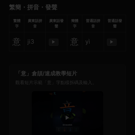
繁簡・拼音・發聲
繁體
廣東話拼
廣東話發
簡體
普通話拼
普通話發
字
音
聲
字
音
聲
意
意
ji3
yì
▶
▶
「意」倉頡/速成教學短片
觀看短片示範「意」字點樣拆碼及輸入。
▶