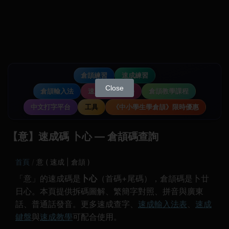
倉頡練習
速成練習
Close
倉頡輸入法
速成輸入法教學
倉頡教學課程
中文打字平台
工具
《中小學生學倉頡》限時優惠
【意】速成碼 卜心 — 倉頡碼查詢
首頁
意 ( 速成 | 倉頡 )
「意」的速成碼是
卜心
（首碼+尾碼），倉頡碼是卜廿
日心。本頁提供拆碼圖解、繁簡字對照、拼音與廣東
話、普通話發音。更多速成查字、
速成輸入法表
、
速成
鍵盤
與
速成教學
可配合使用。