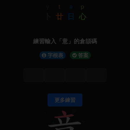
y
t
a
p
卜
廿
日
心
練習輸入「意」的倉頡碼
字根表
答案
更多練習