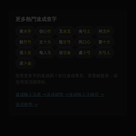
更多熱門速成查字
韋
木手
切
心竹
叉
水戈
角
弓土
州
戈中
航
竹弓
丈
十大
瓶
廿弓
民
口心
窗
十大
巡
卜女
每
人戈
並
廿金
處
卜弓
欠
弓人
述
卜金
想查更多字的速成碼？前往速成專頁、查看鍵盤表，或
使用頁頂搜尋框。
速成輸入法表 →
速成鍵盤 →
速成輸入法練習 →
速成教學 →