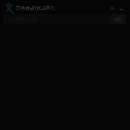
≡
☀
五色倉頡/速成字典
搜尋