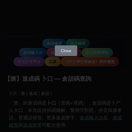
倉頡練習
速成練習
Close
倉頡輸入法
速成輸入法教學
倉頡教學課程
中文打字平台
工具
《中小學生學倉頡》限時優惠
【旖】速成碼 卜口 — 倉頡碼查詢
首頁
旖 ( 速成 | 倉頡 )
「旖」的速成碼是
卜口
（首碼+尾碼），倉頡碼是卜尸
人大口。本頁提供拆碼圖解、繁簡字對照、拼音與廣東
話、普通話發音。更多速成查字、
速成輸入法表
、
速成
鍵盤
與
速成教學
可配合使用。