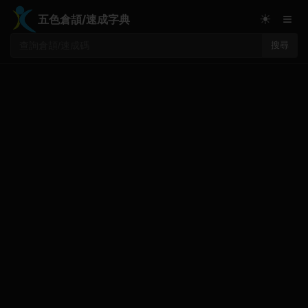
≡
☀
五色倉頡/速成字典
搜尋