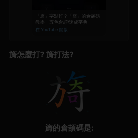
「旖」字點打？「旖」的倉頡碼
教學｜五色倉頡/速成字典
在 YouTube 開啟
旖怎麼打? 旖打法?
旖的倉頡碼是: