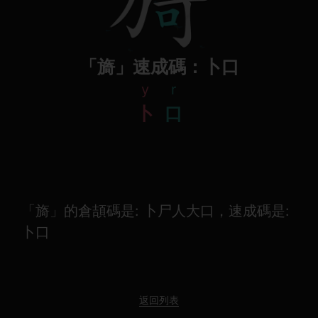
「旖」速成碼：卜口
y
r
卜
口
「旖」的倉頡碼是: 卜尸人大口，速成碼是:
卜口
返回列表