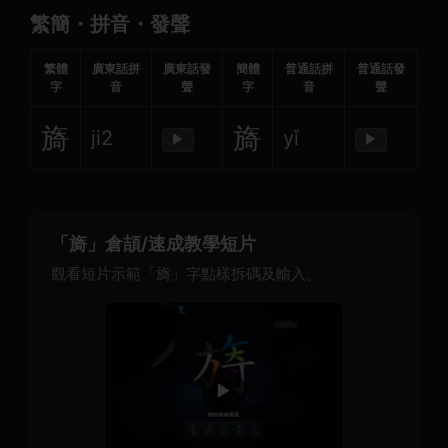
繁簡・拼音・發聲
繁體
廣東話拼
廣東話發
簡體
普通話拼
普通話發
字
音
聲
字
音
聲
旖
旖
ji2
yǐ
▶
▶
「旖」倉頡/速成教學短片
觀看短片示範「旖」字點樣拆碼及輸入。
▶