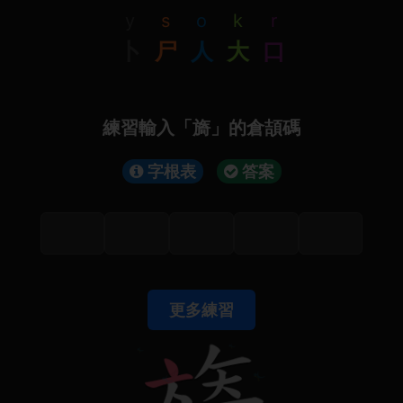
y
s
o
k
r
卜
尸
人
大
口
練習輸入「旖」的倉頡碼
字根表
答案
更多練習