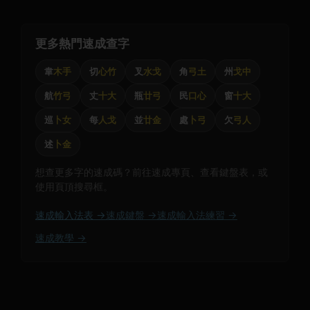
更多熱門速成查字
韋
木手
切
心竹
叉
水戈
角
弓土
州
戈中
航
竹弓
丈
十大
瓶
廿弓
民
口心
窗
十大
巡
卜女
每
人戈
並
廿金
處
卜弓
欠
弓人
述
卜金
想查更多字的速成碼？前往速成專頁、查看鍵盤表，或
使用頁頂搜尋框。
速成輸入法表 →
速成鍵盤 →
速成輸入法練習 →
速成教學 →