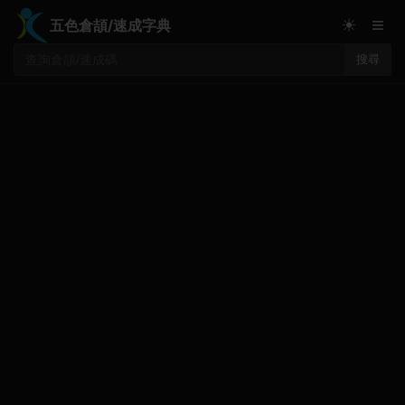
≡
☀
五色倉頡/速成字典
搜尋