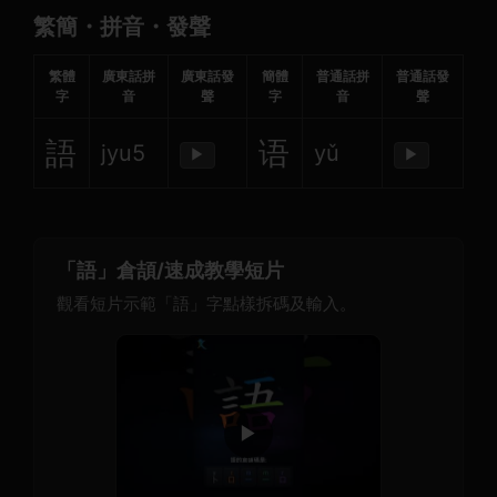
繁簡・拼音・發聲
繁體
廣東話拼
廣東話發
簡體
普通話拼
普通話發
字
音
聲
字
音
聲
語
语
jyu5
yǔ
▶
▶
「語」倉頡/速成教學短片
觀看短片示範「語」字點樣拆碼及輸入。
▶