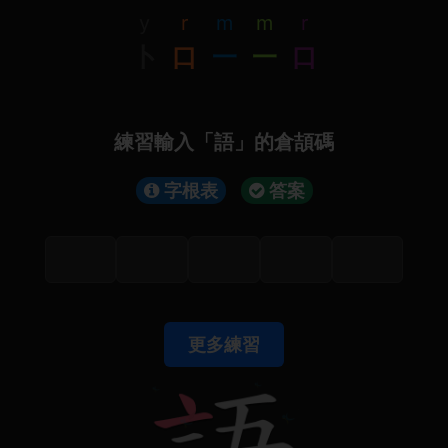
y
r
m
m
r
卜
口
一
一
口
練習輸入「語」的倉頡碼
字根表
答案
更多練習