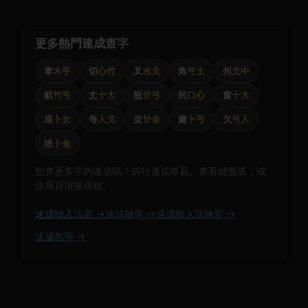
更多熱門速成查字
韋
木手
切
心竹
叉
水戈
角
弓土
州
戈中
航
竹弓
丈
十大
瓶
廿弓
民
口心
窗
十大
巡
卜女
每
人戈
並
廿金
處
卜弓
欠
弓人
述
卜金
想查更多字的速成碼？前往速成專頁、查看鍵盤表，或
使用頁頂搜尋框。
速成輸入法表 →
速成鍵盤 →
速成輸入法練習 →
速成教學 →