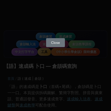
倉頡練習
速成練習
Close
倉頡輸入法
速成輸入法教學
倉頡教學課程
中文打字平台
工具
《中小學生學倉頡》限時優惠
【語】速成碼 卜口 — 倉頡碼查詢
首頁
語 ( 速成 | 倉頡 )
「語」的速成碼是
卜口
（首碼+尾碼），倉頡碼是卜口
一一口。本頁提供拆碼圖解、繁簡字對照、拼音與廣東
話、普通話發音。更多速成查字、
速成輸入法表
、
速成
鍵盤
與
速成教學
可配合使用。