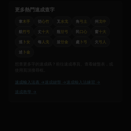
更多熱門速成查字
韋
木手
切
心竹
叉
水戈
角
弓土
州
戈中
航
竹弓
丈
十大
瓶
廿弓
民
口心
窗
十大
巡
卜女
每
人戈
並
廿金
處
卜弓
欠
弓人
述
卜金
想查更多字的速成碼？前往速成專頁、查看鍵盤表，或
使用頁頂搜尋框。
速成輸入法表 →
速成鍵盤 →
速成輸入法練習 →
速成教學 →