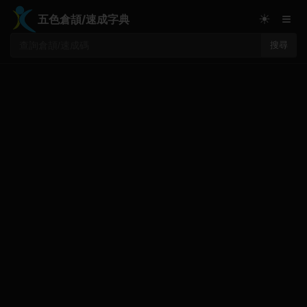
≡
☀
五色倉頡/速成字典
搜尋