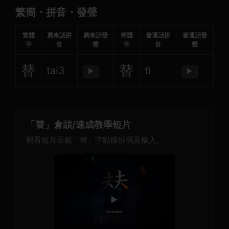
繁簡・拼音・發聲
繁體
廣東話拼
廣東話發
簡體
普通話拼
普通話發
字
音
聲
字
音
聲
替
替
tai3
tì
▶
▶
「替」倉頡/速成教學短片
觀看短片示範「替」字點樣拆碼及輸入。
▶