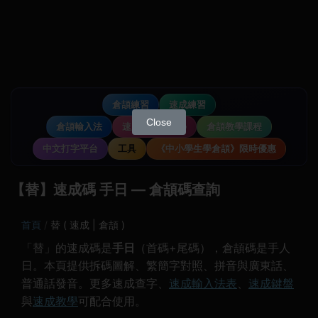
倉頡練習
速成練習
Close
倉頡輸入法
速成輸入法教學
倉頡教學課程
中文打字平台
工具
《中小學生學倉頡》限時優惠
【替】速成碼 手日 — 倉頡碼查詢
首頁
替 ( 速成 | 倉頡 )
「替」的速成碼是
手日
（首碼+尾碼），倉頡碼是手人
日。本頁提供拆碼圖解、繁簡字對照、拼音與廣東話、
普通話發音。更多速成查字、
速成輸入法表
、
速成鍵盤
與
速成教學
可配合使用。