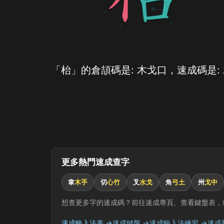
「枱」的倉頡碼是: 木戈口，速成碼是:
更多熱門速成查字
韋
木手
切
心竹
叉
水戈
角
弓土
州
戈中
想查更多字的速成碼？前往速成專頁、查看鍵盤表，
速成輸入法表 →
速成鍵盤 →
速成輸入法練習 →
速成