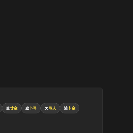
並
廿金
處
卜弓
欠
弓人
述
卜金