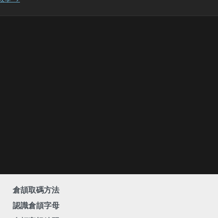
倉頡取碼方法
認識倉頡字母