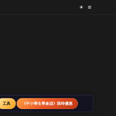
≡
☀
工具
《中小學生學倉頡》限時優惠