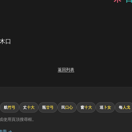
 木口
返回列表
航
竹弓
丈
十大
瓶
廿弓
民
口心
窗
十大
巡
卜女
每
人戈
或使用頁頂搜尋框。
教學 →