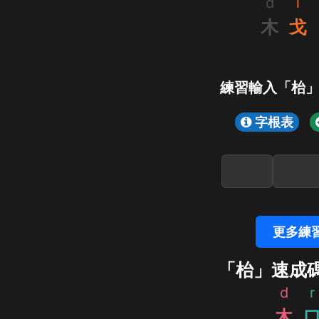
d
i
木
戈
練習輸入「枱
字根表
更多練
「枱」速成
d
r
木