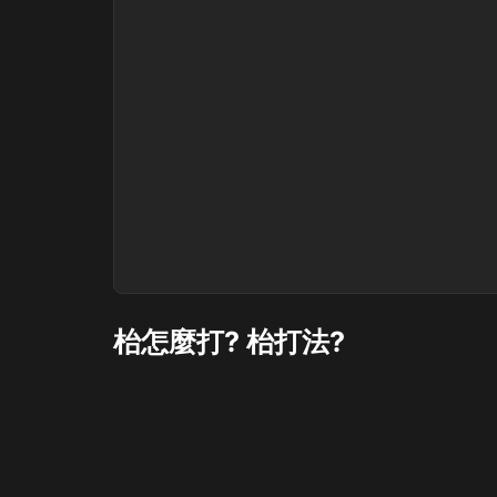
枱怎麼打? 枱打法?