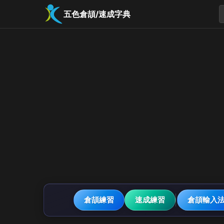
五色倉頡/速成字典
倉頡練習
速成練習
倉頡輸入