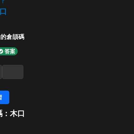
r
口
」的倉頡碼
答案
習
碼：木口
口