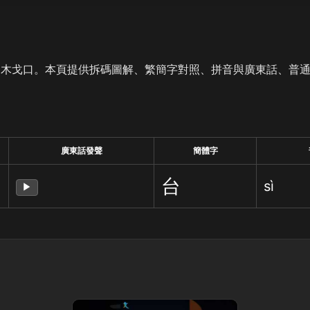
是木戈口。本頁提供拆碼圖解、繁簡字對照、拼音與廣東話、普
廣東話發聲
簡體字
台
sì
▶