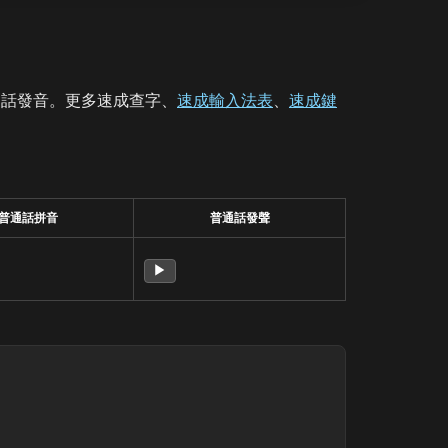
通話發音。更多速成查字、
速成輸入法表
、
速成鍵
普通話拼音
普通話發聲
▶