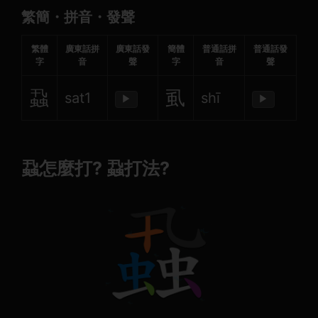
繁簡・拼音・發聲
繁體
廣東話拼
廣東話發
簡體
普通話拼
普通話發
字
音
聲
字
音
聲
蝨
虱
sat1
shī
▶
▶
蝨怎麼打? 蝨打法?