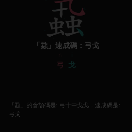
「蝨」速成碼：弓戈
n
i
弓
戈
「蝨」的倉頡碼是: 弓十中戈戈，速成碼是:
弓戈