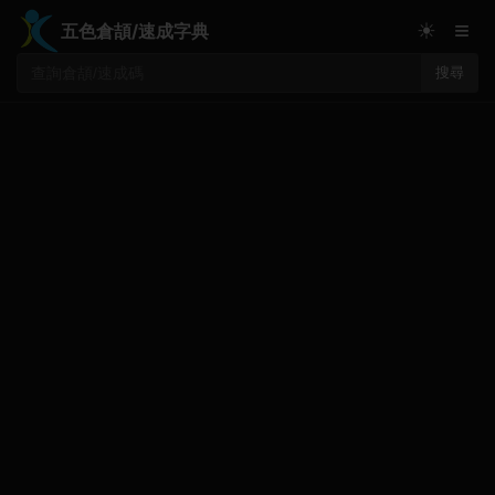
≡
☀
五色倉頡/速成字典
搜尋