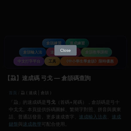
倉頡練習
速成練習
Close
倉頡輸入法
速成輸入法教學
倉頡教學課程
中文打字平台
工具
《中小學生學倉頡》限時優惠
【蝨】速成碼 弓戈 — 倉頡碼查詢
首頁
蝨 ( 速成 | 倉頡 )
「蝨」的速成碼是
弓戈
（首碼+尾碼），倉頡碼是弓十
中戈戈。本頁提供拆碼圖解、繁簡字對照、拼音與廣東
話、普通話發音。更多速成查字、
速成輸入法表
、
速成
鍵盤
與
速成教學
可配合使用。