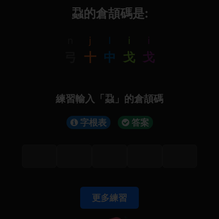
蝨的倉頡碼是:
n
j
l
i
i
弓
十
中
戈
戈
練習輸入「蝨」的倉頡碼
字根表
答案
更多練習