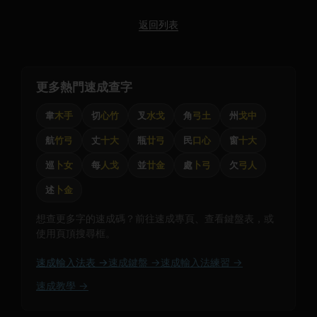
返回列表
更多熱門速成查字
韋
木手
切
心竹
叉
水戈
角
弓土
州
戈中
航
竹弓
丈
十大
瓶
廿弓
民
口心
窗
十大
巡
卜女
每
人戈
並
廿金
處
卜弓
欠
弓人
述
卜金
想查更多字的速成碼？前往速成專頁、查看鍵盤表，或
使用頁頂搜尋框。
速成輸入法表 →
速成鍵盤 →
速成輸入法練習 →
速成教學 →