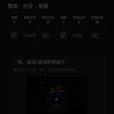
繁簡・拼音・發聲
繁體
廣東話拼
廣東話發
簡體
普通話拼
普通話發
字
音
聲
字
音
聲
柴
柴
caai4
chái
▶
▶
「柴」倉頡/速成教學短片
觀看短片示範「柴」字點樣拆碼及輸入。
▶