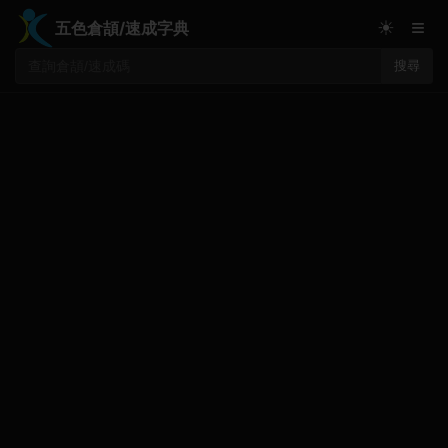
≡
☀
五色倉頡/速成字典
搜尋