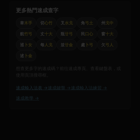
更多熱門速成查字
韋
木手
切
心竹
叉
水戈
角
弓土
州
戈中
航
竹弓
丈
十大
瓶
廿弓
民
口心
窗
十大
巡
卜女
每
人戈
並
廿金
處
卜弓
欠
弓人
述
卜金
想查更多字的速成碼？前往速成專頁、查看鍵盤表，或
使用頁頂搜尋框。
速成輸入法表 →
速成鍵盤 →
速成輸入法練習 →
速成教學 →