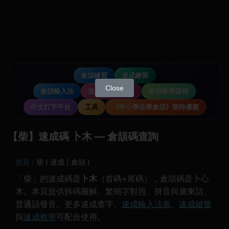
倉頡練習
速成練習
Close
倉頡輸入法
速成輸入法教學
倉頡教學課程
中文打字平台
工具
《中小學生學倉頡》限時優惠
【柴】速成碼 卜木 — 倉頡碼查詢
首頁
柴 ( 速成 | 倉頡 )
「柴」的速成碼是
卜木
（首碼+尾碼），倉頡碼是卜心
木。本頁提供拆碼圖解、繁簡字對照、拼音與廣東話、
普通話發音。更多速成查字、
速成輸入法表
、
速成鍵盤
與
速成教學
可配合使用。