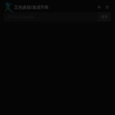
≡
☀
五色倉頡/速成字典
搜尋