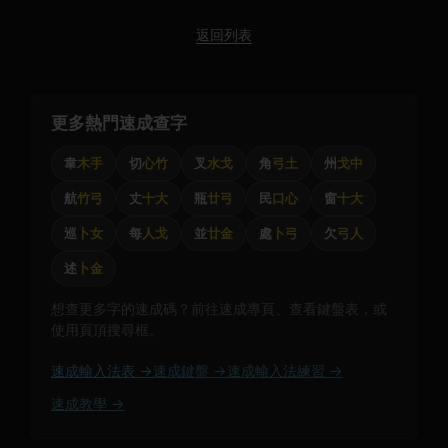
返回列表
更多熱門速成查字
韋
木手
切
心竹
叉
水戈
角
弓土
州
戈中
航
竹弓
丈
十大
瓶
廿弓
民
口心
窗
十大
巡
卜女
每
人戈
並
廿金
處
卜弓
欠
弓人
述
卜金
想查更多字的速成碼？前往速成專頁、查看鍵盤表，或
使用頁頂搜尋框。
速成輸入法表 →
速成鍵盤 →
速成輸入法練習 →
速成教學 →