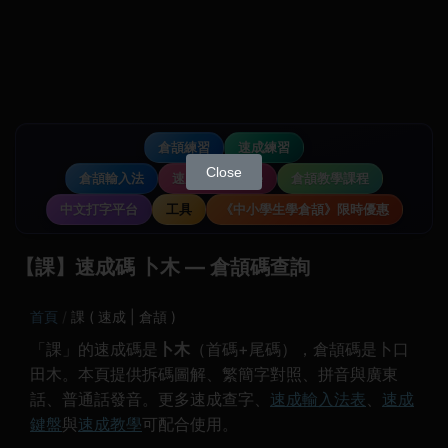
倉頡練習
速成練習
Close
倉頡輸入法
速成輸入法教學
倉頡教學課程
中文打字平台
工具
《中小學生學倉頡》限時優惠
【課】速成碼 卜木 — 倉頡碼查詢
首頁
課 ( 速成 | 倉頡 )
「課」的速成碼是
卜木
（首碼+尾碼），倉頡碼是卜口
田木。本頁提供拆碼圖解、繁簡字對照、拼音與廣東
話、普通話發音。更多速成查字、
速成輸入法表
、
速成
鍵盤
與
速成教學
可配合使用。