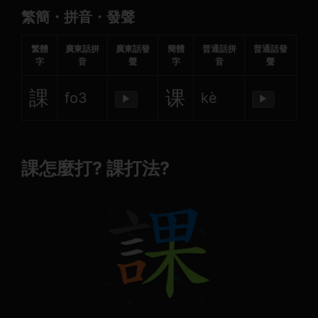
繁簡・拼音・發聲
繁體
廣東話拼
廣東話發
簡體
普通話拼
普通話發
字
音
聲
字
音
聲
課
课
fo3
kè
▶
▶
課怎麼打? 課打法?