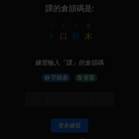
課的倉頡碼是:
y
r
w
d
卜
口
田
木
練習輸入「課」的倉頡碼
字根表
答案
更多練習