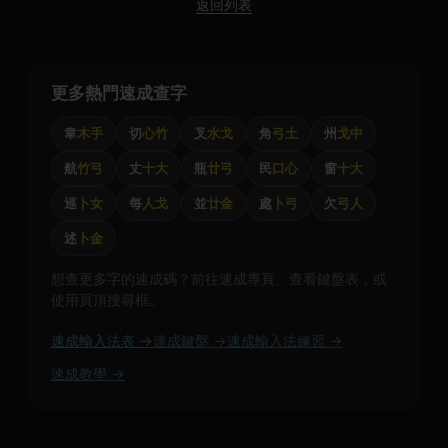
返回列表
更多熱門速成查字
韋
木手
切
心竹
叉
水戈
角
弓土
州
戈中
航
竹弓
丈
十大
瓶
廿弓
民
口心
窗
十大
巡
卜女
每
人戈
並
廿金
處
卜弓
欠
弓人
述
卜金
想查更多字的速成碼？前往速成專頁、查看鍵盤表，或
使用頁頂搜尋框。
速成輸入法表 →
速成鍵盤 →
速成輸入法練習 →
速成教學 →