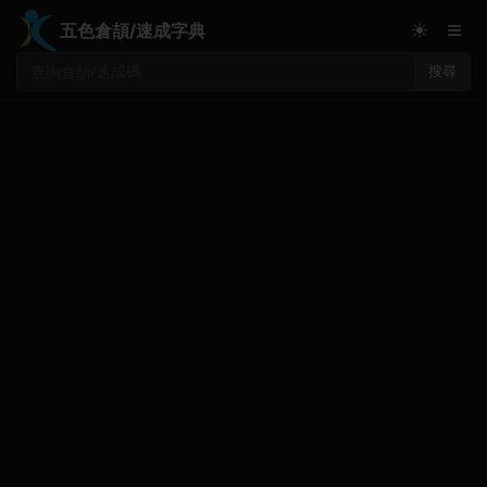
≡
☀
五色倉頡/速成字典
搜尋