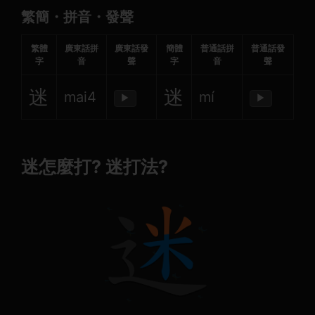
繁簡・拼音・發聲
繁體
廣東話拼
廣東話發
簡體
普通話拼
普通話發
字
音
聲
字
音
聲
迷
迷
mai4
mí
▶
▶
迷怎麼打? 迷打法?