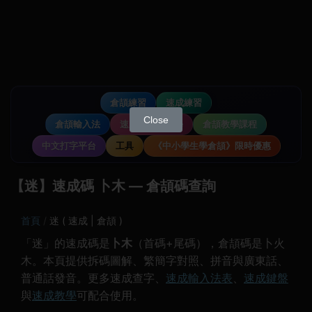
倉頡練習
速成練習
Close
倉頡輸入法
速成輸入法教學
倉頡教學課程
中文打字平台
工具
《中小學生學倉頡》限時優惠
【迷】速成碼 卜木 — 倉頡碼查詢
首頁
迷 ( 速成 | 倉頡 )
「迷」的速成碼是
卜木
（首碼+尾碼），倉頡碼是卜火
木。本頁提供拆碼圖解、繁簡字對照、拼音與廣東話、
普通話發音。更多速成查字、
速成輸入法表
、
速成鍵盤
與
速成教學
可配合使用。