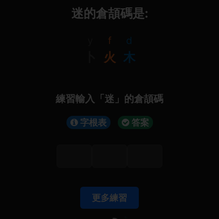
迷的倉頡碼是:
y
f
d
卜
火
木
練習輸入「迷」的倉頡碼
字根表
答案
更多練習