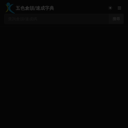
≡
☀
五色倉頡/速成字典
搜尋