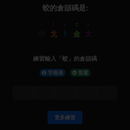
蛟的倉頡碼是:
l
i
y
c
k
中
戈
卜
金
大
練習輸入「蛟」的倉頡碼
字根表
答案
更多練習