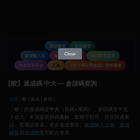
倉頡練習
速成練習
Close
倉頡輸入法
速成輸入法教學
倉頡教學課程
中文打字平台
工具
《中小學生學倉頡》限時優惠
【蛟】速成碼 中大 — 倉頡碼查詢
首頁
蛟 ( 速成 | 倉頡 )
「蛟」的速成碼是
中大
（首碼+尾碼），倉頡碼是中戈
卜金大。本頁提供拆碼圖解、繁簡字對照、拼音與廣東
話、普通話發音。更多速成查字、
速成輸入法表
、
速成
鍵盤
與
速成教學
可配合使用。