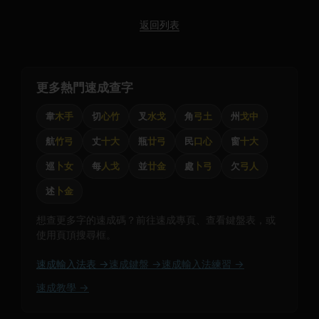
返回列表
更多熱門速成查字
韋
木手
切
心竹
叉
水戈
角
弓土
州
戈中
航
竹弓
丈
十大
瓶
廿弓
民
口心
窗
十大
巡
卜女
每
人戈
並
廿金
處
卜弓
欠
弓人
述
卜金
想查更多字的速成碼？前往速成專頁、查看鍵盤表，或
使用頁頂搜尋框。
速成輸入法表 →
速成鍵盤 →
速成輸入法練習 →
速成教學 →