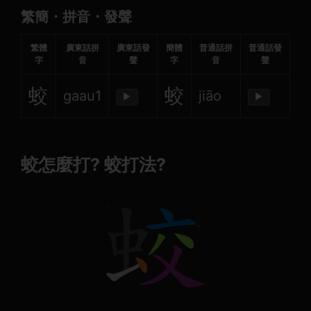
繁簡・拼音・發聲
繁體
廣東話拼
廣東話發
簡體
普通話拼
普通話發
字
音
聲
字
音
聲
蛟
蛟
gaau1
jiāo
▶
▶
蛟怎麼打? 蛟打法?