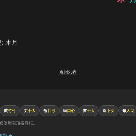
: 木月
返回列表
航
竹弓
丈
十大
瓶
廿弓
民
口心
窗
十大
巡
卜女
每
人戈
或使用頁頂搜尋框。
教學 →