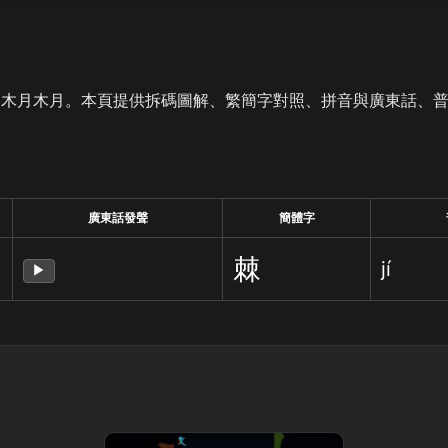
是木月木月。本頁提供拆碼圖解、繁簡字對照、拼音與廣東話、
廣東話發聲
簡體字
棘
jí
▶