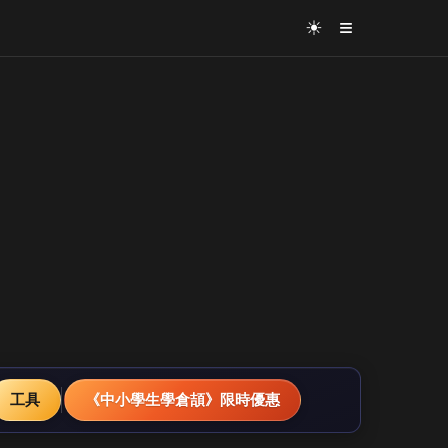
≡
☀
工具
《中小學生學倉頡》限時優惠