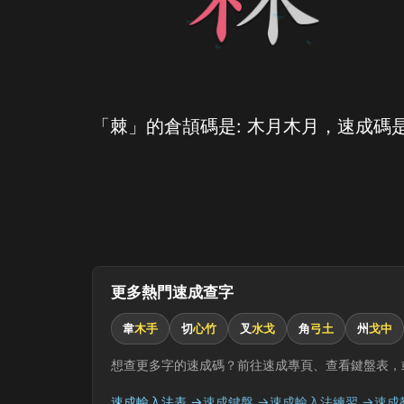
「棘」的倉頡碼是: 木月木月，速成碼是
更多熱門速成查字
韋
木手
切
心竹
叉
水戈
角
弓土
州
戈中
想查更多字的速成碼？前往速成專頁、查看鍵盤表，
速成輸入法表 →
速成鍵盤 →
速成輸入法練習 →
速成