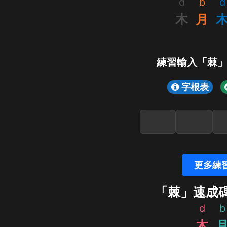
d
b
d
木
月
練習輸入「棘
字根表
更多練
「棘」速成
d
b
木