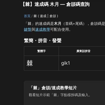
【棘】速成碼 木月 — 倉頡碼查詢
首頁
棘 ( 速成 | 倉頡 )
「棘」的速成碼是
木月
（首碼+尾碼），倉頡碼
鍵盤
與
速成教學
可配合使用。
繁簡・拼音・發聲
繁體字
廣東話拼音
棘
gik1
「棘」倉頡/速成教學短片
觀看短片示範「棘」字點樣拆碼及輸入。