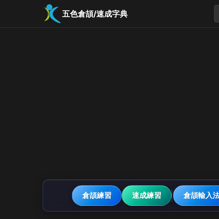
五色倉頡/速成字典
倉頡練習
速成練習
倉頡輸入