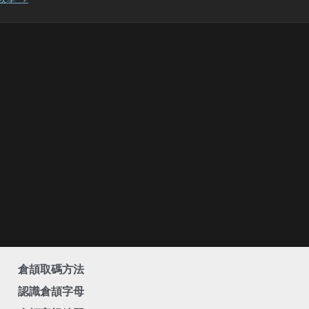
倉頡取碼方法
認識倉頡字母