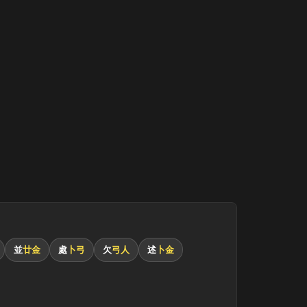
並
廿金
處
卜弓
欠
弓人
述
卜金