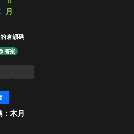
b
木
月
」的倉頡碼
答案
習
碼：木月
月