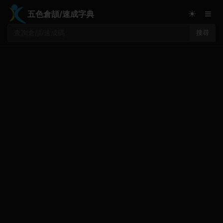
≡
☀
五色倉頡/速成字典
搜尋