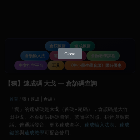
倉頡練習
速成練習
Close
倉頡輸入法
速成輸入法教學
倉頡教學課程
中文打字平台
工具
《中小學生學倉頡》限時優惠
【獨】速成碼 大戈 — 倉頡碼查詢
首頁
獨 ( 速成 | 倉頡 )
「獨」的速成碼是
大戈
（首碼+尾碼），倉頡碼是大竹
田中戈。本頁提供拆碼圖解、繁簡字對照、拼音與廣東
話、普通話發音。更多速成查字、
速成輸入法表
、
速成
鍵盤
與
速成教學
可配合使用。