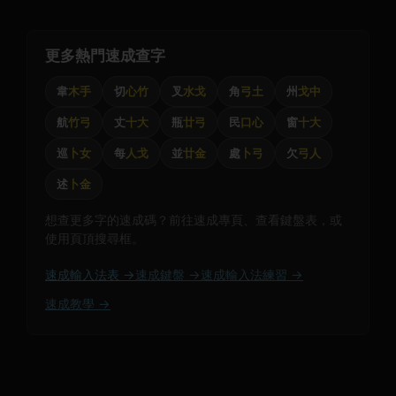
更多熱門速成查字
韋
木手
切
心竹
叉
水戈
角
弓土
州
戈中
航
竹弓
丈
十大
瓶
廿弓
民
口心
窗
十大
巡
卜女
每
人戈
並
廿金
處
卜弓
欠
弓人
述
卜金
想查更多字的速成碼？前往速成專頁、查看鍵盤表，或
使用頁頂搜尋框。
速成輸入法表 →
速成鍵盤 →
速成輸入法練習 →
速成教學 →