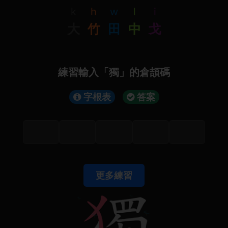
k
h
w
l
i
大
竹
田
中
戈
練習輸入「獨」的倉頡碼
字根表
答案
更多練習