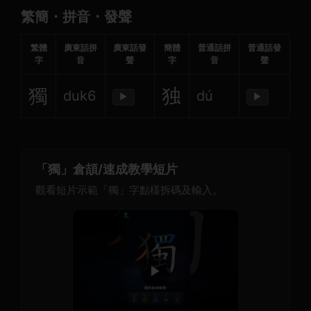
繁簡・拼音・發聲
繁體
廣東話拼
廣東話發
簡體
普通話拼
普通話發
字
音
聲
字
音
聲
獨
独
duk6
dú
▶
▶
「獨」倉頡/速成教學短片
觀看短片示範「獨」字點樣拆碼及輸入。
▶