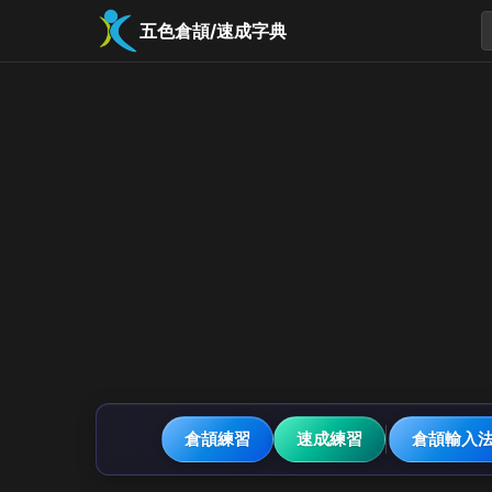
五色倉頡/速成字典
倉頡練習
速成練習
倉頡輸入