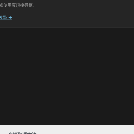
或使用頁頂搜尋框。
教學 →