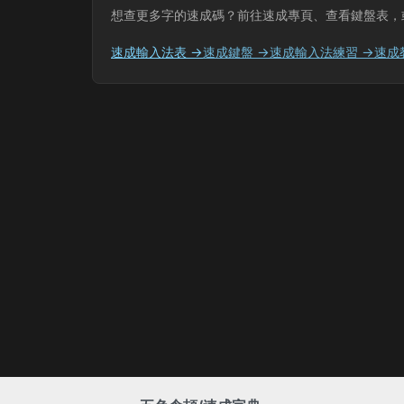
想查更多字的速成碼？前往速成專頁、查看鍵盤表，
速成輸入法表 →
速成鍵盤 →
速成輸入法練習 →
速成