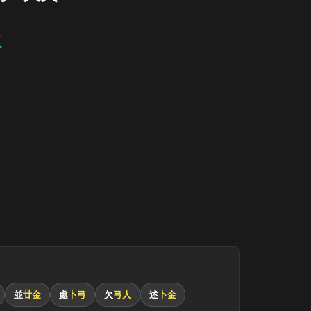
火
並
廿金
處
卜弓
欠
弓人
述
卜金