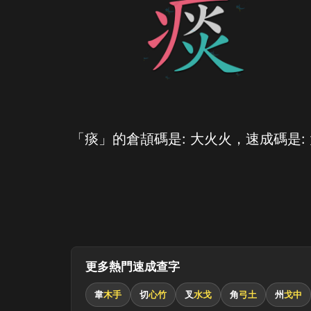
「痰」的倉頡碼是: 大火火，速成碼是:
更多熱門速成查字
韋
木手
切
心竹
叉
水戈
角
弓土
州
戈中