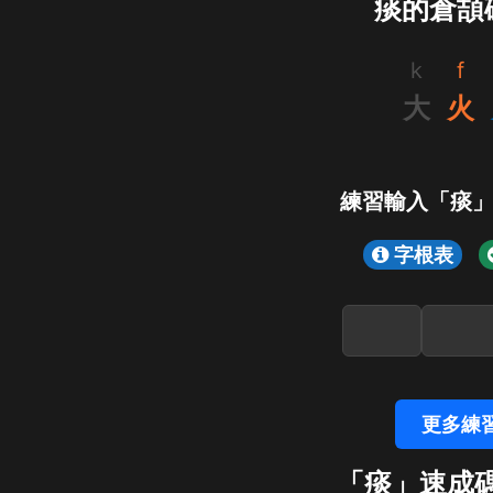
痰的倉頡
k
f
大
火
練習輸入「痰
字根表
更多練
「痰」速成