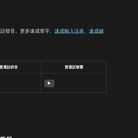
通話發音。更多速成查字、
速成輸入法表
、
速成鍵
普通話拼音
普通話發聲
▶