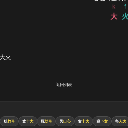
k
f
大
 大火
返回列表
航
竹弓
丈
十大
瓶
廿弓
民
口心
窗
十大
巡
卜女
每
人戈