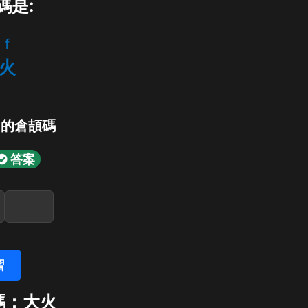
碼是:
f
火
」的倉頡碼
答案
習
碼：大火