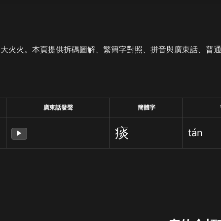
是大火火。本頁提供拆碼圖解、繁簡字對照、拼音與廣東話、普
廣東話發聲
簡體字
痰
tán
▶