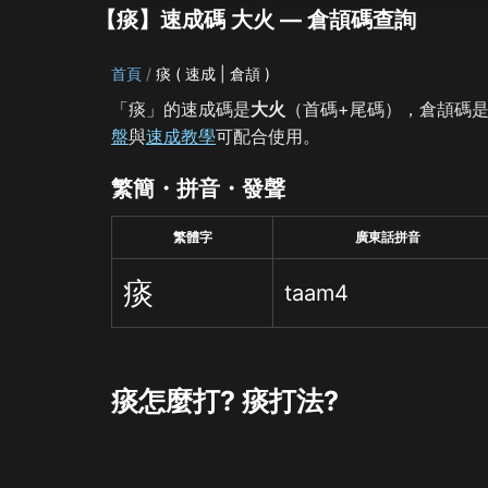
【痰】速成碼 大火 — 倉頡碼查詢
首頁
痰 ( 速成 | 倉頡 )
「痰」的速成碼是
大火
（首碼+尾碼），倉頡碼
盤
與
速成教學
可配合使用。
繁簡・拼音・發聲
繁體字
廣東話拼音
痰
taam4
痰怎麼打? 痰打法?