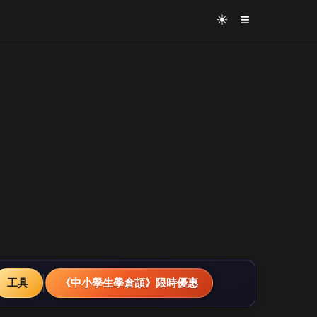
≡
☀
工具
《中小學生學倉頡》限時優惠