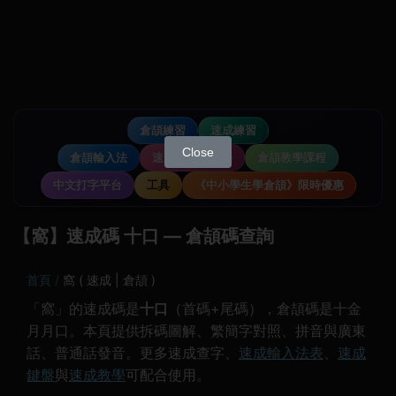
倉頡練習
速成練習
Close
倉頡輸入法
速成輸入法教學
倉頡教學課程
中文打字平台
工具
《中小學生學倉頡》限時優惠
【窩】速成碼 十口 — 倉頡碼查詢
首頁
窩 ( 速成 | 倉頡 )
「窩」的速成碼是
十口
（首碼+尾碼），倉頡碼是十金
月月口。本頁提供拆碼圖解、繁簡字對照、拼音與廣東
話、普通話發音。更多速成查字、
速成輸入法表
、
速成
鍵盤
與
速成教學
可配合使用。