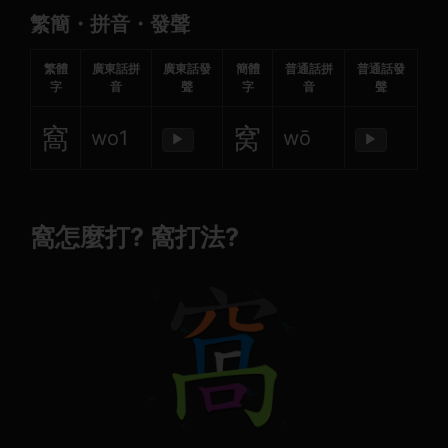
繁簡・拼音・發聲
繁體
廣東話拼
廣東話發
簡體
普通話拼
普通話發
字
音
聲
字
音
聲
窩
窝
wo1
wō
▶
▶
窩怎麼打? 窩打法?