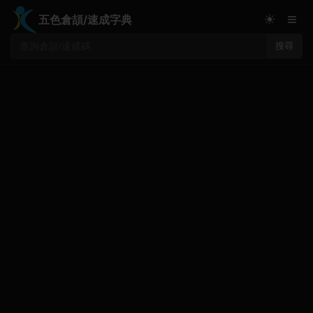
≡
☀
五色倉頡/速成字典
搜尋