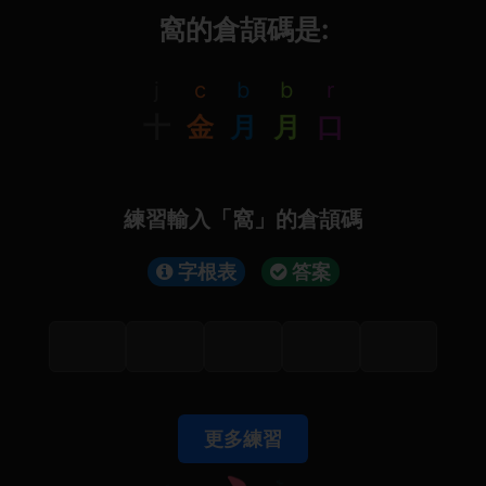
窩的倉頡碼是:
j
c
b
b
r
十
金
月
月
口
練習輸入「窩」的倉頡碼
字根表
答案
更多練習