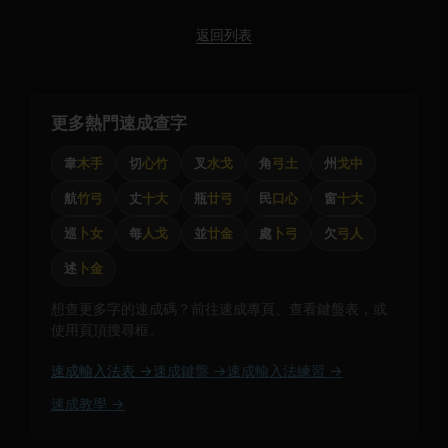
返回列表
更多熱門速成查字
韋
木手
切
心竹
叉
水戈
角
弓土
州
戈中
航
竹弓
丈
十大
瓶
廿弓
民
口心
窗
十大
巡
卜女
每
人戈
並
廿金
處
卜弓
欠
弓人
述
卜金
想查更多字的速成碼？前往速成專頁、查看鍵盤表，或
使用頁頂搜尋框。
速成輸入法表 →
速成鍵盤 →
速成輸入法練習 →
速成教學 →