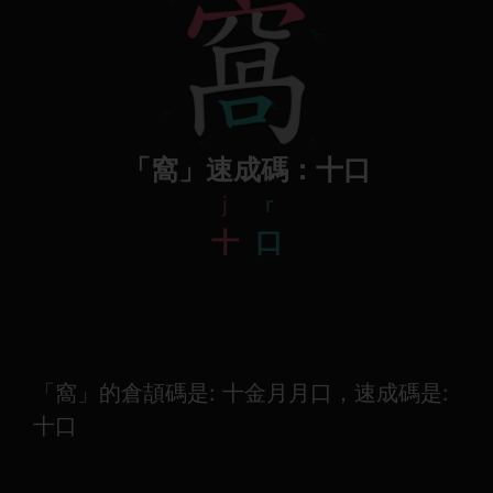
「窩」速成碼：十口
j
r
十
口
「窩」的倉頡碼是: 十金月月口，速成碼是:
十口