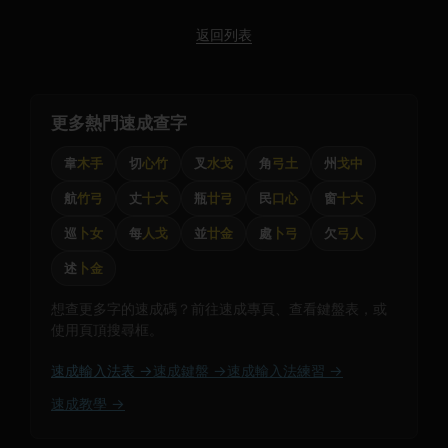
返回列表
更多熱門速成查字
韋
木手
切
心竹
叉
水戈
角
弓土
州
戈中
航
竹弓
丈
十大
瓶
廿弓
民
口心
窗
十大
巡
卜女
每
人戈
並
廿金
處
卜弓
欠
弓人
述
卜金
想查更多字的速成碼？前往速成專頁、查看鍵盤表，或
使用頁頂搜尋框。
速成輸入法表 →
速成鍵盤 →
速成輸入法練習 →
速成教學 →