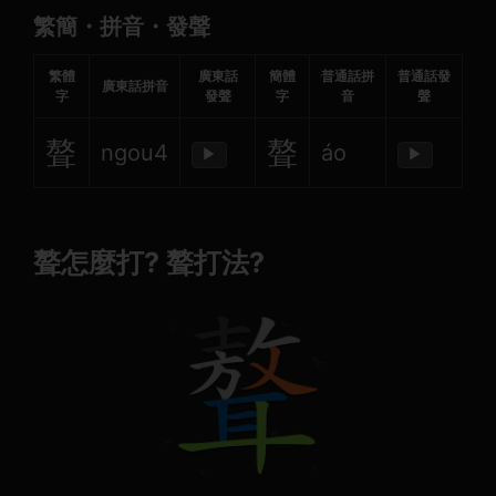
繁簡・拼音・發聲
繁體
廣東話
簡體
普通話拼
普通話發
廣東話拼音
字
發聲
字
音
聲
聱
聱
ngou4
áo
▶
▶
聱怎麼打? 聱打法?