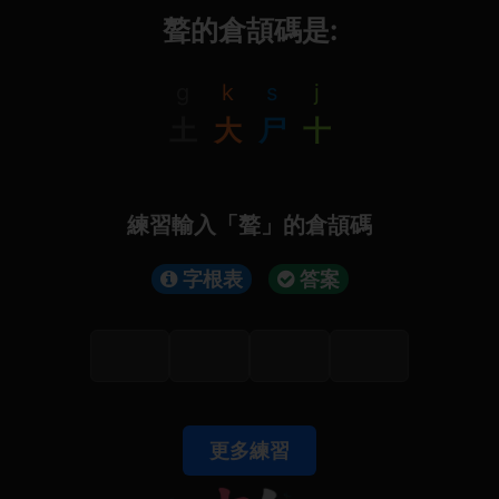
聱的倉頡碼是:
g
k
s
j
土
大
尸
十
練習輸入「聱」的倉頡碼
字根表
答案
更多練習