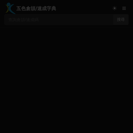
≡
☀
五色倉頡/速成字典
搜尋