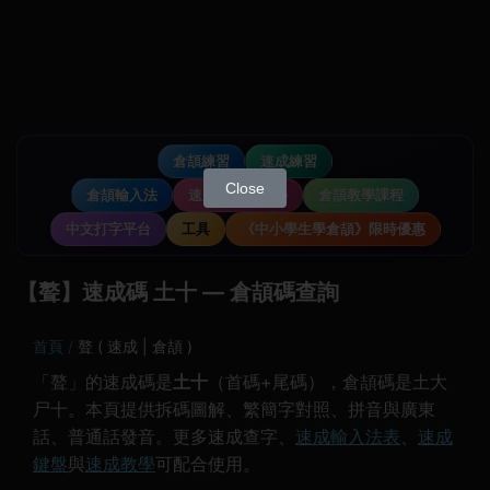
倉頡練習
速成練習
Close
倉頡輸入法
速成輸入法教學
倉頡教學課程
中文打字平台
工具
《中小學生學倉頡》限時優惠
【聱】速成碼 土十 — 倉頡碼查詢
首頁
聱 ( 速成 | 倉頡 )
「聱」的速成碼是
土十
（首碼+尾碼），倉頡碼是土大
尸十。本頁提供拆碼圖解、繁簡字對照、拼音與廣東
話、普通話發音。更多速成查字、
速成輸入法表
、
速成
鍵盤
與
速成教學
可配合使用。