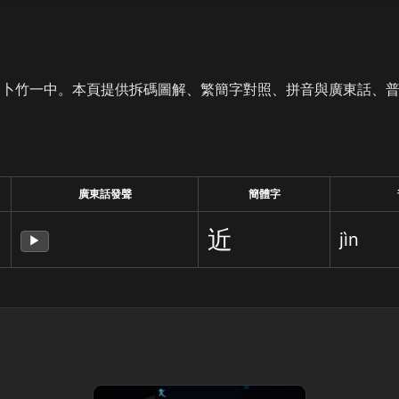
是卜竹一中。本頁提供拆碼圖解、繁簡字對照、拼音與廣東話、
廣東話發聲
簡體字
近
jìn
▶