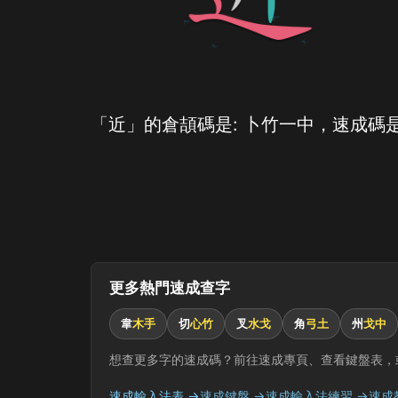
「近」的倉頡碼是: 卜竹一中，速成碼是
更多熱門速成查字
韋
木手
切
心竹
叉
水戈
角
弓土
州
戈中
想查更多字的速成碼？前往速成專頁、查看鍵盤表，
速成輸入法表 →
速成鍵盤 →
速成輸入法練習 →
速成