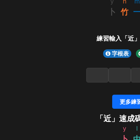
y
h
m
卜
竹
練習輸入「近
字根表
更多練
「近」速成
y
l
卜