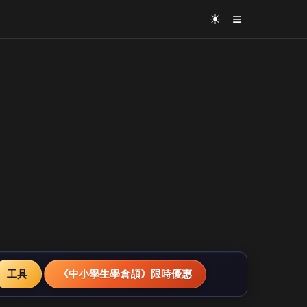
≡
☀
工具
《中小學生學倉頡》限時優惠