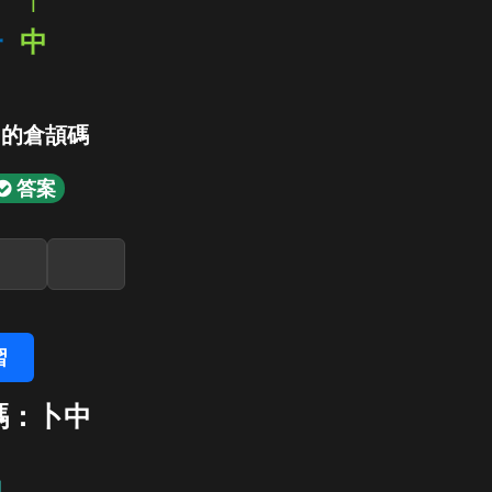
l
一
中
」的倉頡碼
答案
習
碼：卜中
中