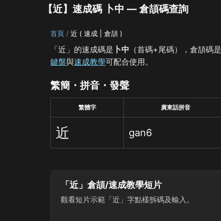
【近】速成碼 卜中 — 倉頡碼查詢
首頁
近 ( 速成 | 倉頡 )
「近」的速成碼是
卜中
（首碼+尾碼），倉頡碼
鍵盤
與
速成教學
可配合使用。
繁簡・拼音・發聲
繁體字
廣東話拼音
近
gan6
「近」倉頡/速成教學短片
觀看短片示範「近」字點樣拆碼及輸入。