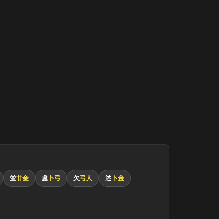
並
廿金
處
卜弓
欠
弓人
述
卜金