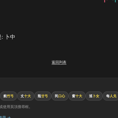
: 卜中
返回列表
航
竹弓
丈
十大
瓶
廿弓
民
口心
窗
十大
巡
卜女
每
人戈
或使用頁頂搜尋框。
教學 →