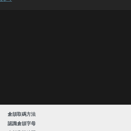
倉頡取碼方法
認識倉頡字母