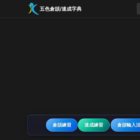
五色倉頡/速成字典
倉頡練習
速成練習
倉頡輸入