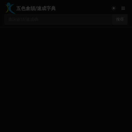
≡
☀
五色倉頡/速成字典
搜尋