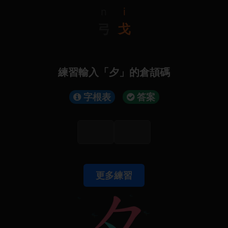
n
i
弓
戈
練習輸入「夕」的倉頡碼
字根表
答案
更多練習