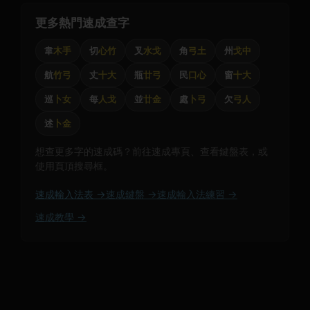
更多熱門速成查字
韋
木手
切
心竹
叉
水戈
角
弓土
州
戈中
航
竹弓
丈
十大
瓶
廿弓
民
口心
窗
十大
巡
卜女
每
人戈
並
廿金
處
卜弓
欠
弓人
述
卜金
想查更多字的速成碼？前往速成專頁、查看鍵盤表，或
使用頁頂搜尋框。
速成輸入法表 →
速成鍵盤 →
速成輸入法練習 →
速成教學 →