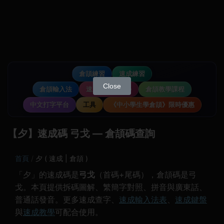
倉頡練習
速成練習
Close
倉頡輸入法
速成輸入法教學
倉頡教學課程
中文打字平台
工具
《中小學生學倉頡》限時優惠
【夕】速成碼 弓戈 — 倉頡碼查詢
首頁
夕 ( 速成 | 倉頡 )
「夕」的速成碼是
弓戈
（首碼+尾碼），倉頡碼是弓
戈。本頁提供拆碼圖解、繁簡字對照、拼音與廣東話、
普通話發音。更多速成查字、
速成輸入法表
、
速成鍵盤
與
速成教學
可配合使用。