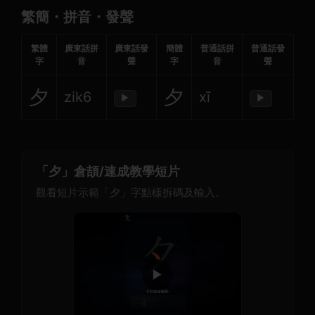
繁簡・拼音・發聲
繁體
廣東話拼
廣東話發
簡體
普通話拼
普通話發
字
音
聲
字
音
聲
夕
夕
zik6
xī
▶
▶
「夕」倉頡/速成教學短片
觀看短片示範「夕」字點樣拆碼及輸入。
▶