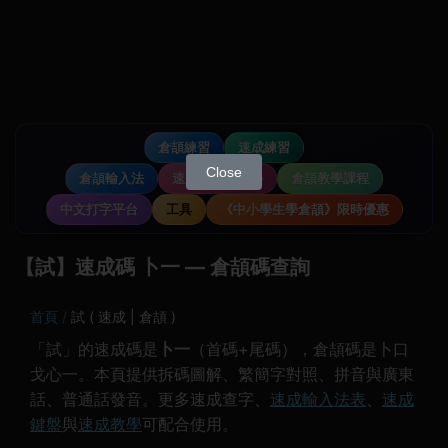
倉頡練習
速成練習
Close
倉頡輸入法
速成輸入法教學
倉頡教學課程
中文打字平台
工具
《中小學生學倉頡》限時優惠
【試】速成碼 卜一 — 倉頡碼查詢
首頁
試 ( 速成 | 倉頡 )
「試」的速成碼是
卜一
（首碼+尾碼），倉頡碼是卜口
戈心一。本頁提供拆碼圖解、繁簡字對照、拼音與廣東
話、普通話發音。更多速成查字、
速成輸入法表
、
速成
鍵盤
與
速成教學
可配合使用。