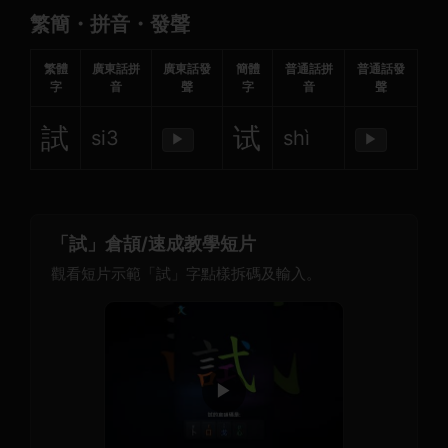
繁簡・拼音・發聲
繁體
廣東話拼
廣東話發
簡體
普通話拼
普通話發
字
音
聲
字
音
聲
試
试
si3
shì
▶
▶
「試」倉頡/速成教學短片
觀看短片示範「試」字點樣拆碼及輸入。
▶