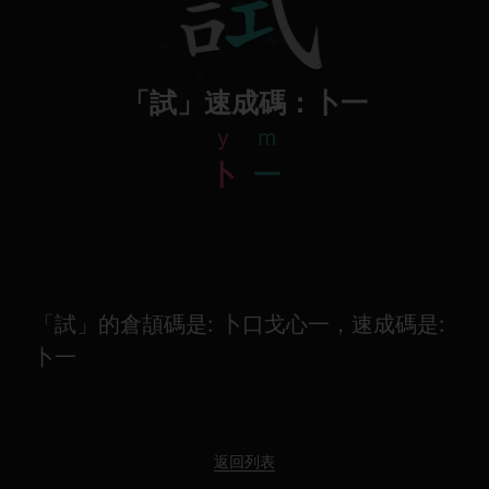
「試」速成碼：卜一
y
m
卜
一
「試」的倉頡碼是: 卜口戈心一，速成碼是:
卜一
返回列表