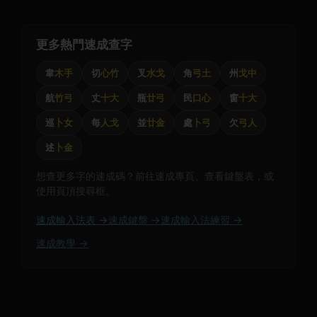
更多熱門速成查字
韋
木手
切
心竹
叉
水戈
角
弓土
州
戈中
航
竹弓
丈
十大
瓶
廿弓
民
口心
窗
十大
巡
卜女
每
人戈
並
廿金
處
卜弓
欠
弓人
述
卜金
想查更多字的速成碼？前往速成專頁、查看鍵盤表，或
使用頁頂搜尋框。
速成輸入法表 →
速成鍵盤 →
速成輸入法練習 →
速成教學 →