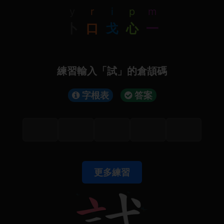
y
r
i
p
m
卜
口
戈
心
一
練習輸入「試」的倉頡碼
字根表
答案
更多練習