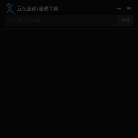
≡
☀
五色倉頡/速成字典
搜尋