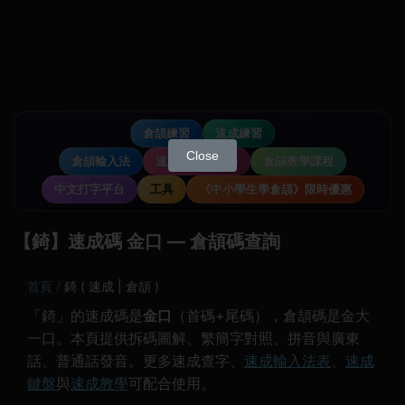
倉頡練習
速成練習
Close
倉頡輸入法
速成輸入法教學
倉頡教學課程
中文打字平台
工具
《中小學生學倉頡》限時優惠
【錡】速成碼 金口 — 倉頡碼查詢
首頁
錡 ( 速成 | 倉頡 )
「錡」的速成碼是
金口
（首碼+尾碼），倉頡碼是金大
一口。本頁提供拆碼圖解、繁簡字對照、拼音與廣東
話、普通話發音。更多速成查字、
速成輸入法表
、
速成
鍵盤
與
速成教學
可配合使用。