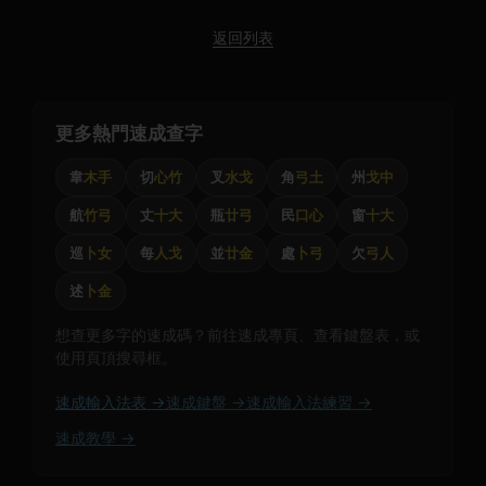
返回列表
更多熱門速成查字
韋
木手
切
心竹
叉
水戈
角
弓土
州
戈中
航
竹弓
丈
十大
瓶
廿弓
民
口心
窗
十大
巡
卜女
每
人戈
並
廿金
處
卜弓
欠
弓人
述
卜金
想查更多字的速成碼？前往速成專頁、查看鍵盤表，或
使用頁頂搜尋框。
速成輸入法表 →
速成鍵盤 →
速成輸入法練習 →
速成教學 →