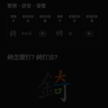
繁簡・拼音・發聲
繁體
廣東話拼
廣東話發
簡體
普通話拼
普通話發
字
音
聲
字
音
聲
錡
锜
kei4
qí
▶
▶
錡怎麼打? 錡打法?