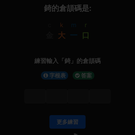
錡的倉頡碼是:
c
k
m
r
金
大
一
口
練習輸入「錡」的倉頡碼
字根表
答案
更多練習