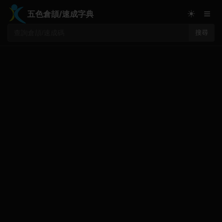
≡
☀
五色倉頡/速成字典
搜尋