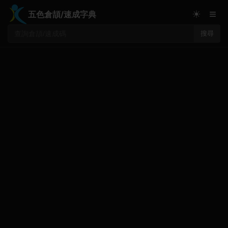
≡
☀
五色倉頡/速成字典
搜尋