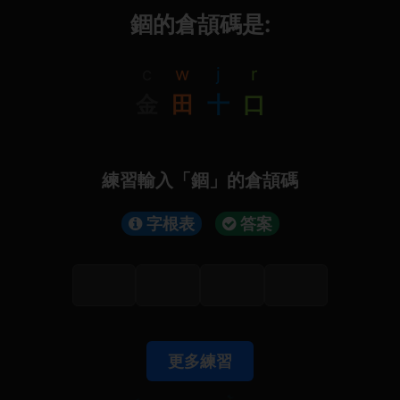
錮的倉頡碼是:
c
w
j
r
金
田
十
口
練習輸入「錮」的倉頡碼
字根表
答案
更多練習