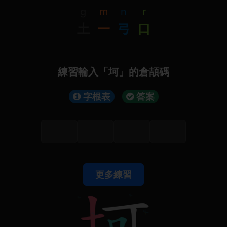
g
m
n
r
土
一
弓
口
練習輸入「坷」的倉頡碼
字根表
答案
更多練習