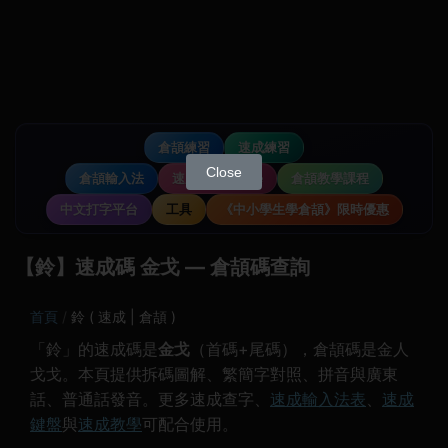
倉頡練習
速成練習
Close
倉頡輸入法
速成輸入法教學
倉頡教學課程
中文打字平台
工具
《中小學生學倉頡》限時優惠
【鈴】速成碼 金戈 — 倉頡碼查詢
首頁
鈴 ( 速成 | 倉頡 )
「鈴」的速成碼是
金戈
（首碼+尾碼），倉頡碼是金人
戈戈。本頁提供拆碼圖解、繁簡字對照、拼音與廣東
話、普通話發音。更多速成查字、
速成輸入法表
、
速成
鍵盤
與
速成教學
可配合使用。