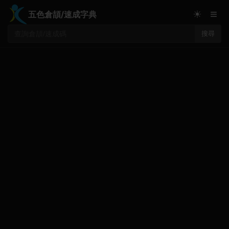
≡
☀
五色倉頡/速成字典
搜尋