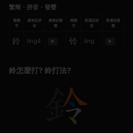
繁簡・拼音・發聲
繁體
廣東話拼
廣東話發
簡體
普通話拼
普通話發
字
音
聲
字
音
聲
鈴
铃
ling4
líng
▶
▶
鈴怎麼打? 鈴打法?