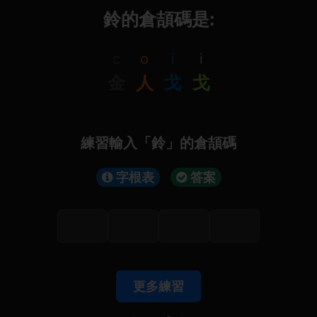
鈴的倉頡碼是:
c
o
i
i
金
人
戈
戈
練習輸入「鈴」的倉頡碼
字根表
答案
更多練習