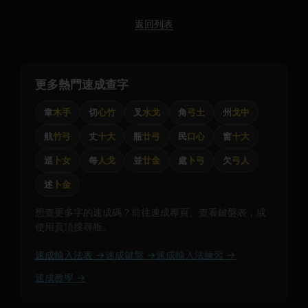
返回列表
更多熱門速成查字
韋
木手
切
心竹
叉
水戈
角
弓土
州
戈中
航
竹弓
丈
十大
瓶
廿弓
民
口心
窗
十大
巡
卜女
每
人戈
並
廿金
處
卜弓
欠
弓人
述
卜金
想查更多字的速成碼？前往速成專頁、查看鍵盤表，或
使用頁頂搜尋框。
速成輸入法表 →
速成鍵盤 →
速成輸入法練習 →
速成教學 →