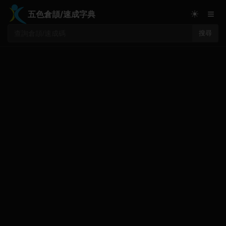
≡
☀
五色倉頡/速成字典
搜尋