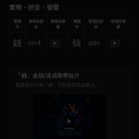
繁簡・拼音・發聲
繁體
廣東話拼
廣東話發
簡體
普通話拼
普通話發
字
音
聲
字
音
聲
錢
钱
cin4
qián
▶
▶
「錢」倉頡/速成教學短片
觀看短片示範「錢」字點樣拆碼及輸入。
▶