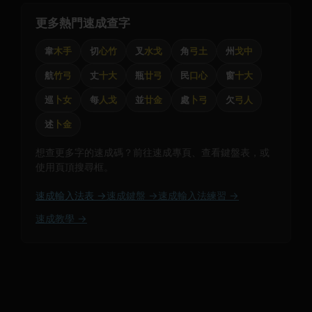
更多熱門速成查字
韋
木手
切
心竹
叉
水戈
角
弓土
州
戈中
航
竹弓
丈
十大
瓶
廿弓
民
口心
窗
十大
巡
卜女
每
人戈
並
廿金
處
卜弓
欠
弓人
述
卜金
想查更多字的速成碼？前往速成專頁、查看鍵盤表，或
使用頁頂搜尋框。
速成輸入法表 →
速成鍵盤 →
速成輸入法練習 →
速成教學 →