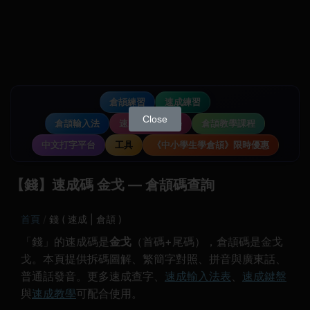
倉頡練習
速成練習
Close
倉頡輸入法
速成輸入法教學
倉頡教學課程
中文打字平台
工具
《中小學生學倉頡》限時優惠
【錢】速成碼 金戈 — 倉頡碼查詢
首頁
錢 ( 速成 | 倉頡 )
「錢」的速成碼是
金戈
（首碼+尾碼），倉頡碼是金戈
戈。本頁提供拆碼圖解、繁簡字對照、拼音與廣東話、
普通話發音。更多速成查字、
速成輸入法表
、
速成鍵盤
與
速成教學
可配合使用。