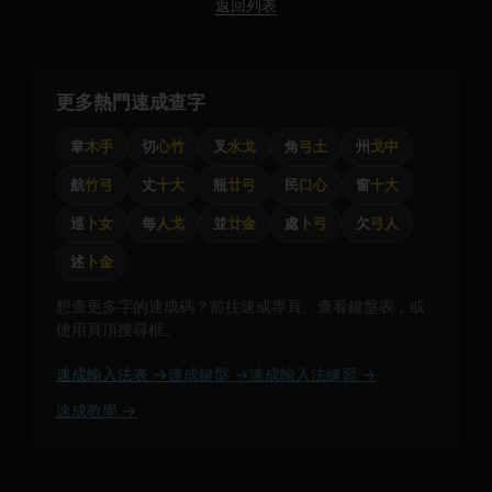
返回列表
更多熱門速成查字
韋
木手
切
心竹
叉
水戈
角
弓土
州
戈中
航
竹弓
丈
十大
瓶
廿弓
民
口心
窗
十大
巡
卜女
每
人戈
並
廿金
處
卜弓
欠
弓人
述
卜金
想查更多字的速成碼？前往速成專頁、查看鍵盤表，或
使用頁頂搜尋框。
速成輸入法表 →
速成鍵盤 →
速成輸入法練習 →
速成教學 →