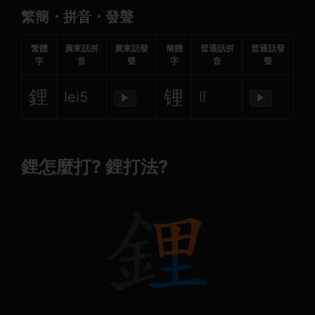
繁簡・拼音・發聲
繁體
廣東話拼
廣東話發
簡體
普通話拼
普通話發
字
音
聲
字
音
聲
鋰
锂
lei5
lǐ
▶
▶
鋰怎麼打? 鋰打法?