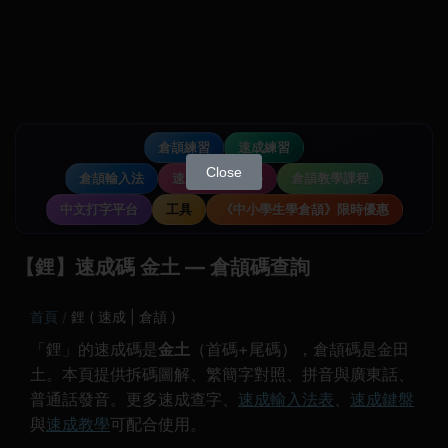
倉頡練習
速成練習
Close
倉頡輸入法
速成輸入法教學
倉頡教學課程
中文打字平台
工具
《中小學生學倉頡》限時優惠
【鋰】速成碼 金土 — 倉頡碼查詢
首頁
鋰 ( 速成 | 倉頡 )
「鋰」的速成碼是
金土
（首碼+尾碼），倉頡碼是金田
土。本頁提供拆碼圖解、繁簡字對照、拼音與廣東話、
普通話發音。更多速成查字、
速成輸入法表
、
速成鍵盤
與
速成教學
可配合使用。