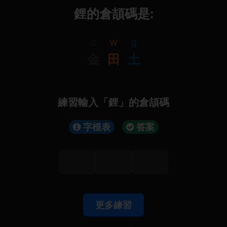
鋰的倉頡碼是:
c
w
g
金
田
土
練習輸入「鋰」的倉頡碼
字根表
答案
更多練習