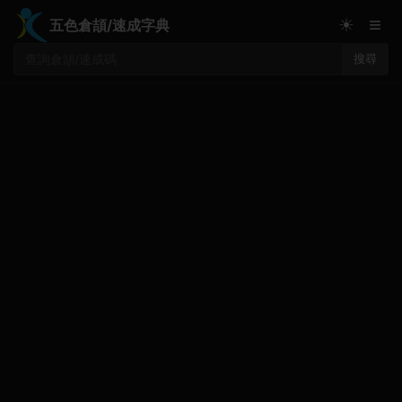
≡
☀
五色倉頡/速成字典
搜尋