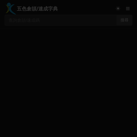
≡
☀
五色倉頡/速成字典
搜尋