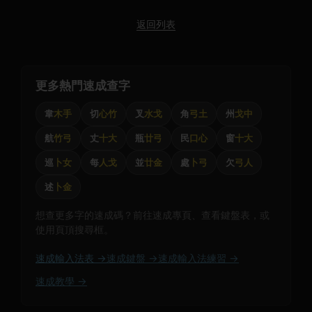
返回列表
更多熱門速成查字
韋
木手
切
心竹
叉
水戈
角
弓土
州
戈中
航
竹弓
丈
十大
瓶
廿弓
民
口心
窗
十大
巡
卜女
每
人戈
並
廿金
處
卜弓
欠
弓人
述
卜金
想查更多字的速成碼？前往速成專頁、查看鍵盤表，或
使用頁頂搜尋框。
速成輸入法表 →
速成鍵盤 →
速成輸入法練習 →
速成教學 →