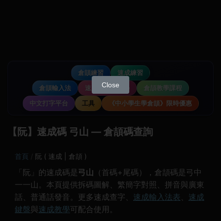
倉頡練習
速成練習
Close
倉頡輸入法
速成輸入法教學
倉頡教學課程
中文打字平台
工具
《中小學生學倉頡》限時優惠
【阮】速成碼 弓山 — 倉頡碼查詢
首頁
阮 ( 速成 | 倉頡 )
「阮」的速成碼是
弓山
（首碼+尾碼），倉頡碼是弓中
一一山。本頁提供拆碼圖解、繁簡字對照、拼音與廣東
話、普通話發音。更多速成查字、
速成輸入法表
、
速成
鍵盤
與
速成教學
可配合使用。