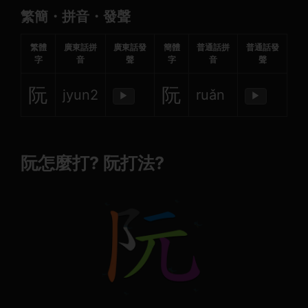
繁簡・拼音・發聲
繁體
廣東話拼
廣東話發
簡體
普通話拼
普通話發
字
音
聲
字
音
聲
阮
阮
jyun2
ruǎn
▶
▶
阮怎麼打? 阮打法?