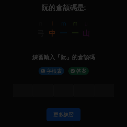
阮的倉頡碼是:
n
l
m
m
u
弓
中
一
一
山
練習輸入「阮」的倉頡碼
字根表
答案
更多練習