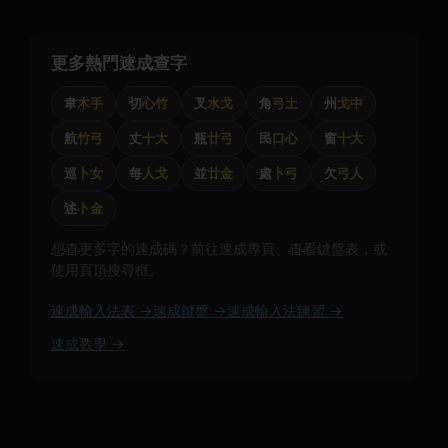
更多熱門速成查字
韋
木手
切
心竹
叉
水戈
角
弓土
州
戈中
航
竹弓
丈
十大
瓶
廿弓
民
口心
窗
十大
巡
卜女
每
人戈
並
廿金
處
卜弓
欠
弓人
述
卜金
想查更多字的速成碼？前往速成專頁、查看鍵盤表，或
使用頁頂搜尋框。
速成輸入法表 →
速成鍵盤 →
速成輸入法練習 →
速成教學 →