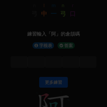
n
l
m
n
r
弓
中
一
弓
口
練習輸入「阿」的倉頡碼
字根表
答案
更多練習