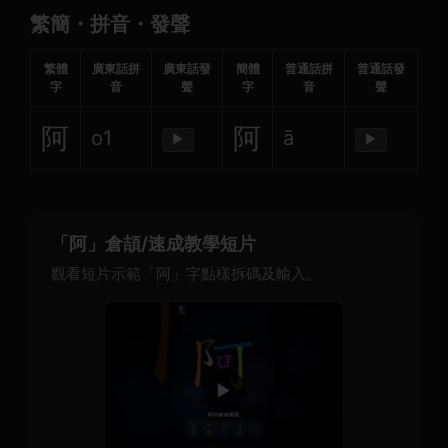
繁簡・拼音・發聲
繁體
廣東話拼
廣東話發
簡體
普通話拼
普通話發
字
音
聲
字
音
聲
阿
阿
o1
ā
▶
▶
「阿」倉頡/速成教學短片
觀看短片示範「阿」字點樣拆碼及輸入。
▶