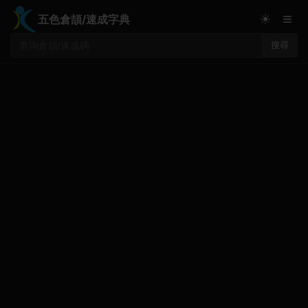
≡
☀
五色倉頡/速成字典
搜尋