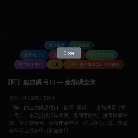
倉頡練習
速成練習
Close
倉頡輸入法
速成輸入法教學
倉頡教學課程
中文打字平台
工具
《中小學生學倉頡》限時優惠
【阿】速成碼 弓口 — 倉頡碼查詢
首頁
阿 ( 速成 | 倉頡 )
「阿」的速成碼是
弓口
（首碼+尾碼），倉頡碼是弓中
一弓口。本頁提供拆碼圖解、繁簡字對照、拼音與廣東
話、普通話發音。更多速成查字、
速成輸入法表
、
速成
鍵盤
與
速成教學
可配合使用。